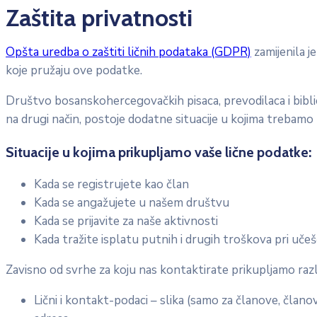
Zaštita privatnosti
Opšta uredba o zaštiti ličnih podataka (GDPR)
zamijenila j
koje pružaju ove podatke.
Društvo bosanskohercegovačkih pisaca, prevodilaca i bibl
na drugi način, postoje dodatne situacije u kojima trebamo 
Situacije u kojima prikupljamo vaše lične podatke:
Kada se registrujete kao član
Kada se angažujete u našem društvu
Kada se prijavite za naše aktivnosti
Kada tražite isplatu putnih i drugih troškova pri uče
Zavisno od svrhe za koju nas kontaktirate prikupljamo raz
Lični i kontakt-podaci – slika (samo za članove, člano