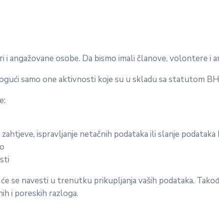
eri i angažovane osobe. Da bismo imali članove, volontere i
mogući samo one aktivnosti koje su u skladu sa statutom BH
e:
ahtjeve, ispravljanje netačnih podataka ili slanje podataka
mo
sti
 će se navesti u trenutku prikupljanja vaših podataka. Tako
h i poreskih razloga.