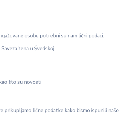
 angažovane osobe potrebni su nam lični podaci.
 Saveza žena u Švedskoj.
 kao što su novosti
đe prikupljamo lične podatke kako bismo ispunili naše