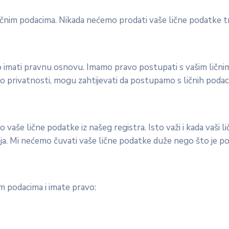
nim podacima. Nikada nećemo prodati vaše lične podatke tr
mati pravnu osnovu. Imamo pravo postupati s vašim ličnim p
o privatnosti, mogu zahtijevati da postupamo s ličnih podac
še lične podatke iz našeg registra. Isto važi i kada vaši lič
ja. Mi nećemo čuvati vaše lične podatke duže nego što je p
m podacima i imate pravo: