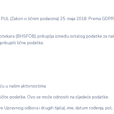
e PUL (Zakon o ličnim podacima) 25. maja 2018. Prema GDPR se
iotekara (BHSFÖB) prikuplja između ostalog podatke za naš
prikupiti lične podatke.
šću u našim aktivnostima
ličite podatke. Ovo se može odnositi na sljedeće podatke:
ve Upravnog odbora i drugih tijela), ime, datum rođenja, pol, 