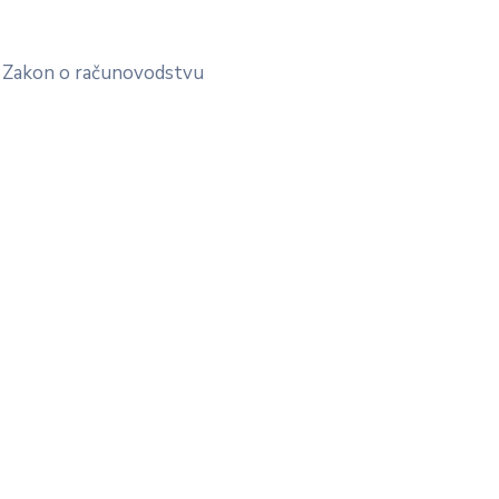
je Zakon o računovodstvu