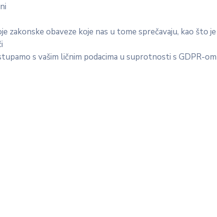
ni
oje zakonske obaveze koje nas u tome sprečavaju, kao što 
i
stupamo s vašim ličnim podacima u suprotnosti s GDPR-om