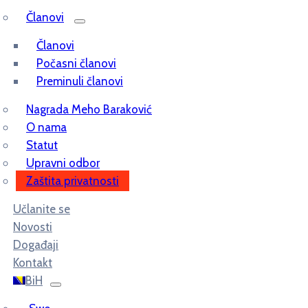
Članovi
Članovi
Počasni članovi
Preminuli članovi
Nagrada Meho Baraković
O nama
Statut
Upravni odbor
Zaštita privatnosti
Učlanite se
Novosti
Događaji
Kontakt
BiH