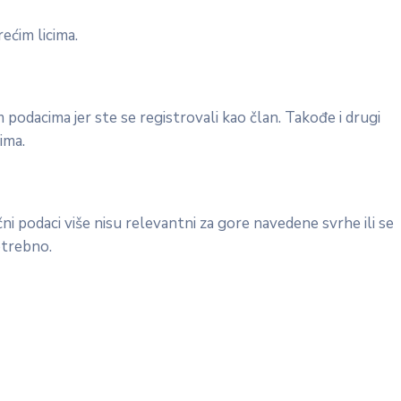
ećim licima.
odacima jer ste se registrovali kao član. Takođe i drugi
ima.
ni podaci više nisu relevantni za gore navedene svrhe ili se
otrebno.