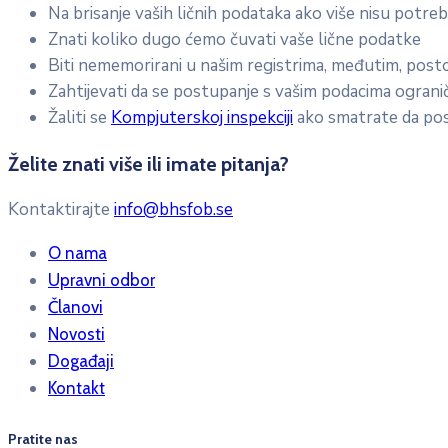
Na brisanje vaših ličnih podataka ako više nisu potreb
Znati koliko dugo ćemo čuvati vaše lične podatke
Biti nememorirani u našim registrima, međutim, post
Zahtijevati da se postupanje s vašim podacima ogranič
Žaliti se
Kompjuterskoj inspekciji
ako smatrate da po
Želite znati više ili imate pitanja?
Kontaktirajte
info@bhsfob.se
O nama
Upravni odbor
Članovi
Novosti
Događaji
Kontakt
Pratite nas