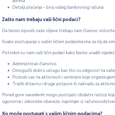
adresa
Detalji plaćanja – broj vašeg bankovnog računa
Zašto nam trebaju vaši lični podaci?
Da bismo ispunili naše ciljeve trebaju nam članovi, volont
Svako postupanje s vašim ličnim podacima ima za cilj da o
Potrebni su nam vaši lični podaci kako bismo uradili sljedeć
Administrirali članstvo
Omogućili dobru uslugu kao što su odgovori na vaše z
Pozivali vas na aktivnosti i seminare koje organizuje
Tražili državnu i druge potpore ili naknadu za aktivno
Pored gore navedenih mogu postojati i dodatni razlozi koji
ugovorne i zakonske obaveze, naprimjer iz računovodstveni
Ko može postupati s vašim ličnim podacima?