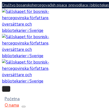
Društvo bosanskohercegovačkih pisaca, prevodilaca i bibliotekar
Početna
O nama