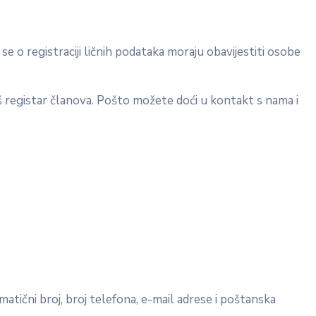
 o registraciji ličnih podataka moraju obavijestiti osobe
 registar članova. Pošto možete doći u kontakt s nama i
matični broj, broj telefona, e-mail adrese i poštanska