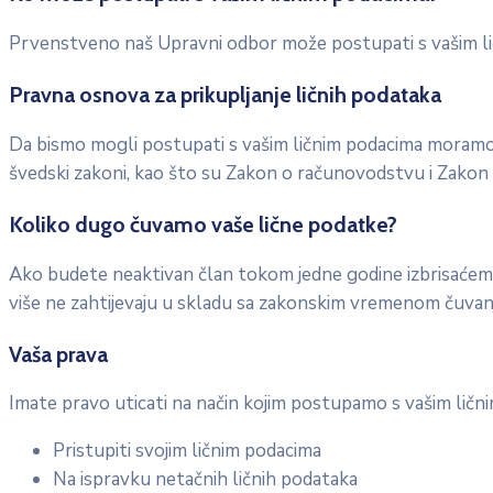
Prvenstveno naš Upravni odbor može postupati s vašim lič
Pravna osnova za prikupljanje ličnih podataka
Da bismo mogli postupati s vašim ličnim podacima moramo i
švedski zakoni, kao što su Zakon o računovodstvu i Zakon 
Koliko dugo čuvamo vaše lične podatke?
Ako budete neaktivan član tokom jedne godine izbrisaćemo va
više ne zahtijevaju u skladu sa zakonskim vremenom čuvan
Vaša prava
Imate pravo uticati na način kojim postupamo s vašim lični
Pristupiti svojim ličnim podacima
Na ispravku netačnih ličnih podataka