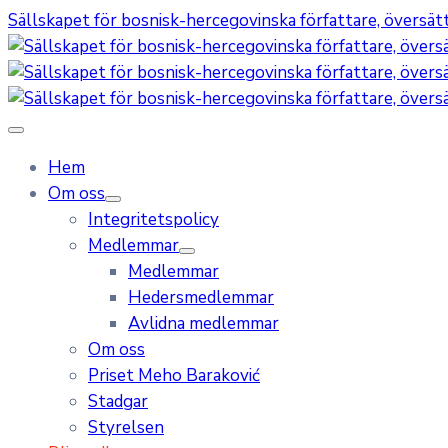
Sällskapet för bosnisk-hercegovinska författare, översätta
Hem
Om oss
Integritetspolicy
Medlemmar
Medlemmar
Hedersmedlemmar
Avlidna medlemmar
Om oss
Priset Meho Baraković
Stadgar
Styrelsen