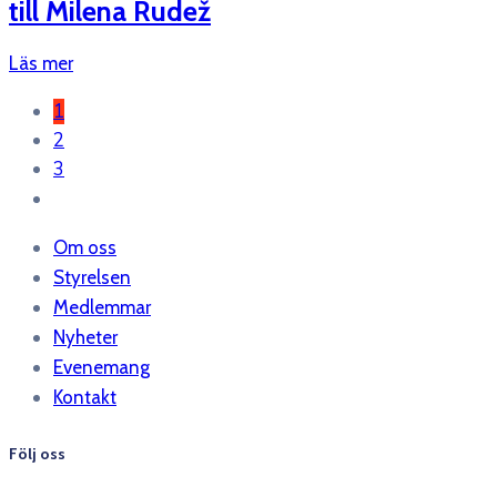
till Milena Rudež
Läs mer
1
2
3
Om oss
Styrelsen
Medlemmar
Nyheter
Evenemang
Kontakt
Följ oss