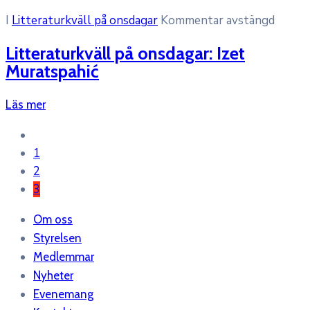
I
Litteraturkväll på onsdagar
Kommentar avstängd
Litteraturkväll på onsdagar: Izet
Muratspahić
Läs mer
1
2
3
Om oss
Styrelsen
Medlemmar
Nyheter
Evenemang