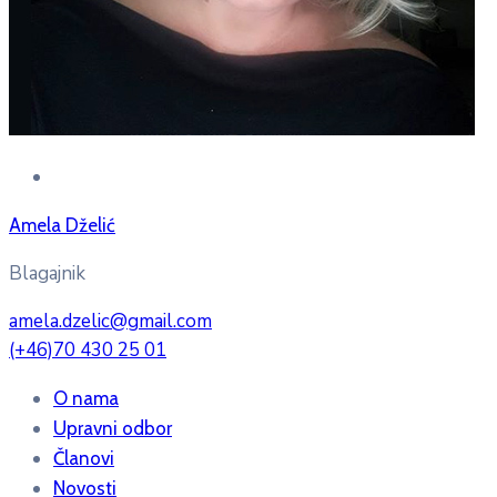
Amela Dželić
Blagajnik
amela.dzelic@gmail.com
(+46)70 430 25 01
O nama
Upravni odbor
Članovi
Novosti