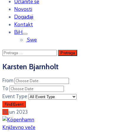
Učlanite se
Novosti
Događaji
Kontakt
BiH
Swe
Karsten Bjarnholt
From
To
Event Type
16
jun
2023
Književno veče