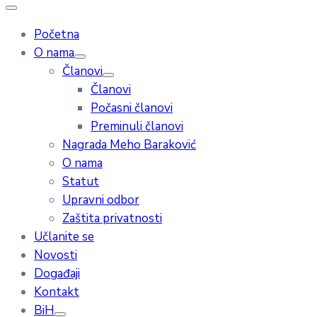
Početna
O nama
Članovi
Članovi
Počasni članovi
Preminuli članovi
Nagrada Meho Baraković
O nama
Statut
Upravni odbor
Zaštita privatnosti
Učlanite se
Novosti
Događaji
Kontakt
BiH