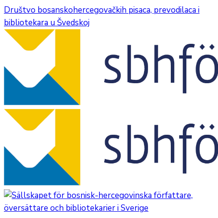
Društvo bosanskohercegovačkih pisaca, prevodilaca i
bibliotekara u Švedskoj