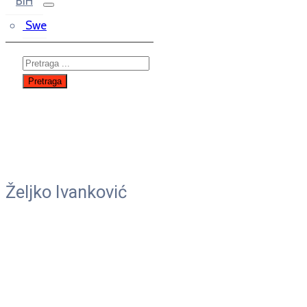
BiH
Swe
Željko Ivanković