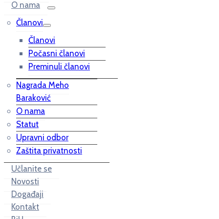
O nama
Članovi
Članovi
Počasni članovi
Preminuli članovi
Nagrada Meho
Baraković
O nama
Statut
Upravni odbor
Zaštita privatnosti
Učlanite se
Novosti
Događaji
Kontakt