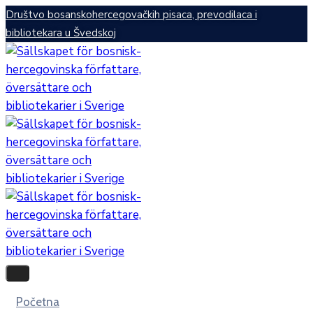
Društvo bosanskohercegovačkih pisaca, prevodilaca i
bibliotekara u Švedskoj
Početna