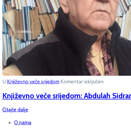
U
Književno veče srijedom
Komentar isključen
Književno veče srijedom: Abdulah Sidra
Čitajte dalje
O nama
Upravni odbor