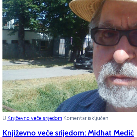
U
Književno veče srijedom
Komentar isključen
Književno veče srijedom: Midhat Medić