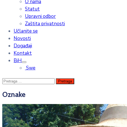
O nama
Statut
Upravni odbor
Zaštita privatnosti
Učlanite se
Novosti
Događaji
Kontakt
BiH
Swe
Oznake