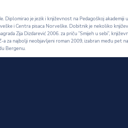
. Diplomirao je jezik i književnost na Pedagoškoj akademiji u
ške i Centra pisaca Norveške. Dobitnik je nekoliko književni
agrada Zija Dizdarević 2006. za priču ”Smijeh u sebi”, knjiže
-a za najbolji neobjavljeni roman 2009, izabran među pet najb
adu Bergenu.