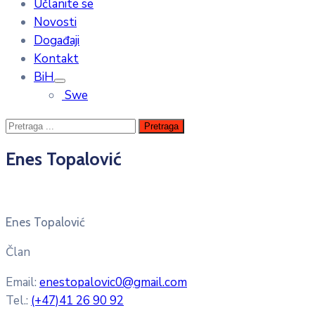
Učlanite se
Novosti
Događaji
Kontakt
BiH
Swe
Enes Topalović
Enes Topalović
Član
Email:
enestopalovic0@gmail.com
Tel.:
(+47)41 26 90 92