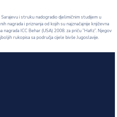
 Sarajevu i struku nadogradio djelimičnim studijem u
h nagrada i priznanja od kojih su najznačajnije književna
vna nagrada ICC Behar (USA) 2008. za priču ”Hafiz”. Njegov
oljih rukopisa sa područja cijele bivše Jugoslavije.