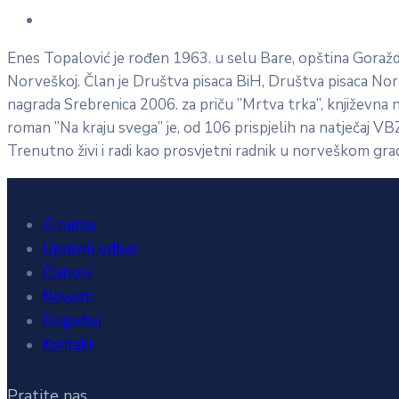
Enes Topalović je rođen 1963. u selu Bare, opština Goražde
Norveškoj. Član je Društva pisaca BiH, Društva pisaca Norve
nagrada Srebrenica 2006. za priču ”Mrtva trka”, književna n
roman ”Na kraju svega” je, od 106 prispjelih na natječaj VBZ
Trenutno živi i radi kao prosvjetni radnik u norveškom gr
O nama
Upravni odbor
Članovi
Novosti
Događaji
Kontakt
Pratite nas