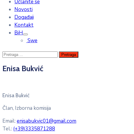
Učlanite se
Novosti
Događaji
Kontakt
BiH
Swe
Enisa Bukvić
Enisa Bukvić
Član, Izborna komisija
Email:
enisabukvic01@gmail.com
Tel.:
(+39)3335871288