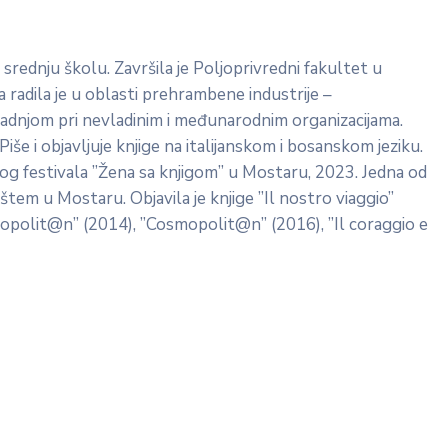
srednju školu. Završila je Poljoprivredni fakultet u
 radila je u oblasti prehrambene industrije –
aradnjom pri nevladinim i međunarodnim organizacijama.
iše i objavljuje knjige na italijanskom i bosanskom jeziku.
og festivala ”Žena sa knjigom” u Mostaru, 2023. Jedna od
ištem u Mostaru. Objavila je knjige ”Il nostro viaggio”
osmopolit@n” (2014), ”Cosmopolit@n” (2016), ”Il coraggio e