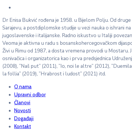
Dr Enisa Bukvić rođena je 1958. u Bijelom Polju. Od druge g
Sarajevu, a postdiplomske studije u vezi nauka o ishrani na
jugoslavenske i italijanske. Radno iskustvo u Italiji pove
Veoma je aktivna u radu s bosanskohercegovačkom dijasporom, 
Živi u Rimu od 1987, a dosta vremena provodi u Mostaru. 
osnivačica i organizatorica kao i prva predsjednica Udruženja
(2008), ”Naš put” (2011), ”Io, noi le altre” (2012), ”Duemi
la follia” (2019), ”Hrabrost i ludost” (2021) itd.
O nama
Upravni odbor
Članovi
Novosti
Događaji
Kontakt