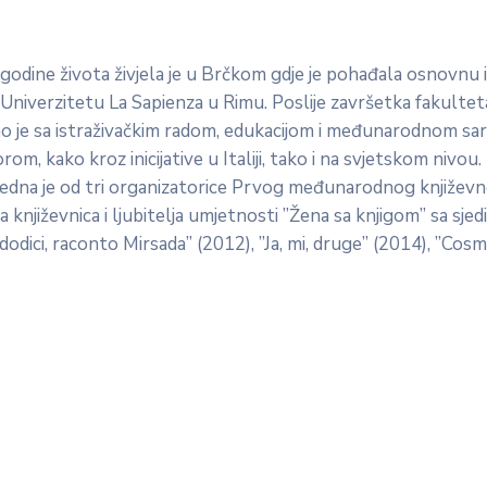
odine života živjela je u Brčkom gdje je pohađala osnovnu i 
 Univerzitetu La Sapienza u Rimu. Poslije završetka fakulteta
zano je sa istraživačkim radom, edukacijom i međunarodnom s
kako kroz inicijative u Italiji, tako i na svjetskom nivou. P
Jedna je od tri organizatorice Prvog međunarodnog književn
 književnica i ljubitelja umjetnosti ”Žena sa knjigom” sa sjed
ladodici, raconto Mirsada” (2012), ”Ja, mi, druge” (2014), ”C