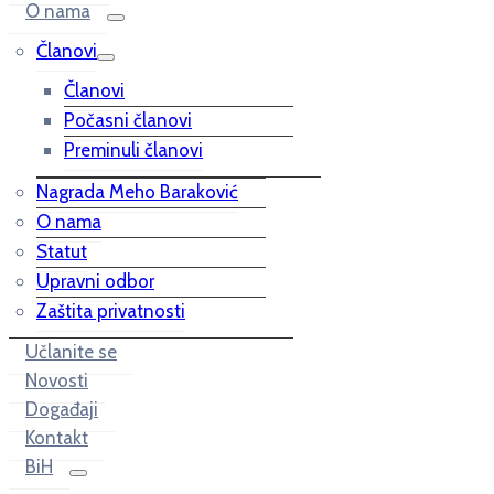
O nama
Članovi
Članovi
Počasni članovi
Preminuli članovi
Nagrada Meho Baraković
O nama
Statut
Upravni odbor
Zaštita privatnosti
Učlanite se
Novosti
Događaji
Kontakt
BiH