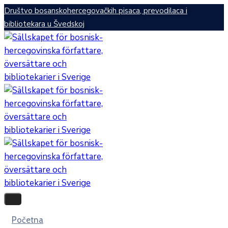
Društvo bosanskohercegovačkih pisaca, prevodilaca i
bibliotekara u Švedskoj
Početna