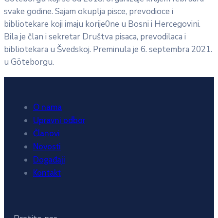
svake godine. Sajam okuplja pisce, prevodioce i
bibliotekare koji imaju korije0ne u Bosni i Hercegovini.
Bila je član i sekretar Društva pisaca, prevodilaca i
bibliotekara u Švedskoj. Preminula je 6. septembra 2021.
u Göteborgu.
O nama
Upravni odbor
Članovi
Novosti
Događaji
Kontakt