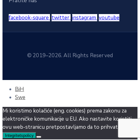
Pratite nas
facebook-square
twitter
instagram
youtube
© 2019–2026. All Rights Reserved
BiH
Swe
Mi koristimo kolačiće (eng. cookies) prema zakonu za
elektroničke komunikacije u EU. Ako nastavite koristiti
ovu web-stranicu pretpostavljamo da to prihvatate.
Ok
Integritetspolicy