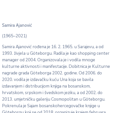
Samira Ajanović
(1965–2021)
Samira Ajanović rođena je 16. 2. 1965. u Sarajevu, a od
1993. živjela u Göteborgu. Radila je kao shopping center
manager od 2004. Organizovala je i vodila mnoge
kulturne aktivnosti i manifestacije. Dobitnica je Kulturne
nagrade grada Göteborga 2002. godine. Od 2006. do
2020. vodila je izdavačku kuću Una koja se bavila
izdavanjem i distribucijom knjiga na bosanskom,
hrvatskom, srpskom i švedskom jeziku, a od 2002. do
2013. umjetničku galeriju Cosmopolitan u Göteborgu.
Pokrenula je Sajam bosanskohercegovačke knjige u
Göteborgu koji se od 2018. organizuje krajem februara