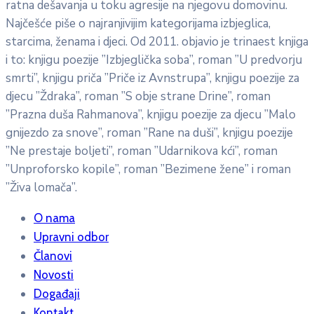
ratna dešavanja u toku agresije na njegovu domovinu.
Najčešće piše o najranjivijim kategorijama izbjeglica,
starcima, ženama i djeci. Od 2011. objavio je trinaest knjiga
i to: knjigu poezije ”Izbjeglička soba”, roman ”U predvorju
smrti”, knjigu priča ”Priče iz Avnstrupa”, knjigu poezije za
djecu ”Ždraka”, roman ”S obje strane Drine”, roman
”Prazna duša Rahmanova”, knjigu poezije za djecu ”Malo
gnijezdo za snove”, roman ”Rane na duši”, knjigu poezije
”Ne prestaje boljeti”, roman ”Udarnikova kći”, roman
”Unproforsko kopile”, roman ”Bezimene žene” i roman
”Živa lomača”.
O nama
Upravni odbor
Članovi
Novosti
Događaji
Kontakt