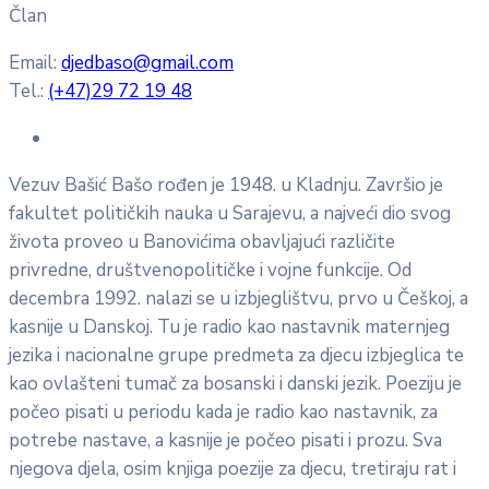
Član
Email:
djedbaso@gmail.com
Tel.:
(+47)29 72 19 48
Vezuv Bašić Bašo rođen je 1948. u Kladnju. Završio je
fakultet političkih nauka u Sarajevu, a najveći dio svog
života proveo u Banovićima obavljajući različite
privredne, društvenopolitičke i vojne funkcije. Od
decembra 1992. nalazi se u izbjeglištvu, prvo u Češkoj, a
kasnije u Danskoj. Tu je radio kao nastavnik maternjeg
jezika i nacionalne grupe predmeta za djecu izbjeglica te
kao ovlašteni tumač za bosanski i danski jezik. Poeziju je
počeo pisati u periodu kada je radio kao nastavnik, za
potrebe nastave, a kasnije je počeo pisati i prozu. Sva
njegova djela, osim knjiga poezije za djecu, tretiraju rat i