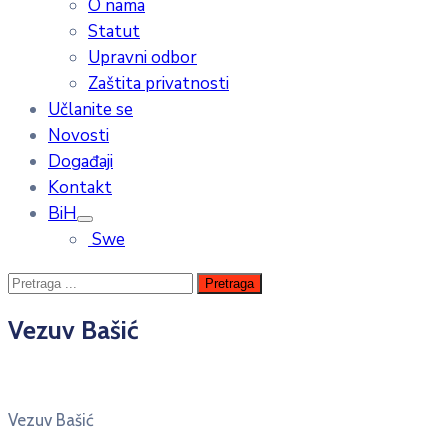
O nama
Statut
Upravni odbor
Zaštita privatnosti
Učlanite se
Novosti
Događaji
Kontakt
BiH
Swe
Vezuv Bašić
Vezuv Bašić