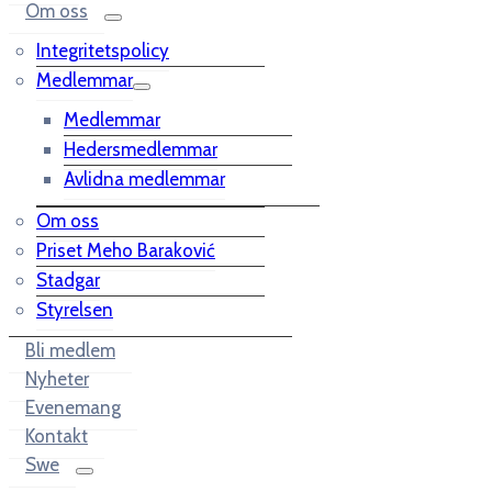
Om oss
Integritetspolicy
Medlemmar
Medlemmar
Hedersmedlemmar
Avlidna medlemmar
Om oss
Priset Meho Baraković
Stadgar
Styrelsen
Bli medlem
Nyheter
Evenemang
Kontakt
Swe