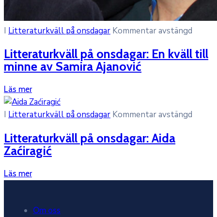
I
Litteraturkväll på onsdagar
Kommentar avstängd
Litteraturkväll på onsdagar: En kväll till
minne av Samira Ajanović
Läs mer
I
Litteraturkväll på onsdagar
Kommentar avstängd
Litteraturkväll på onsdagar: Aida
Zaćiragić
Läs mer
Om oss