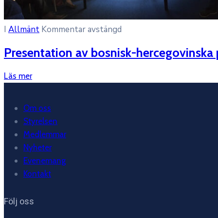
I
Allmänt
Kommentar avstängd
Presentation av bosnisk-hercegovinska
Läs mer
Om oss
Styrelsen
Medlemmar
Nyheter
Evenemang
Kontakt
Följ oss