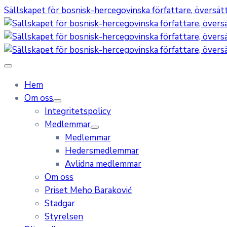
Sällskapet för bosnisk-hercegovinska författare, översätta
Hem
Om oss
Integritetspolicy
Medlemmar
Medlemmar
Hedersmedlemmar
Avlidna medlemmar
Om oss
Priset Meho Baraković
Stadgar
Styrelsen