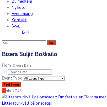
Bli medlem
Nyheter
Evenemang
Kontakt
Swe
BiH
Bisera Suljić Boškailo
From
To
Event Type
11
okt
2023
Litteraturkväll på onsdagar