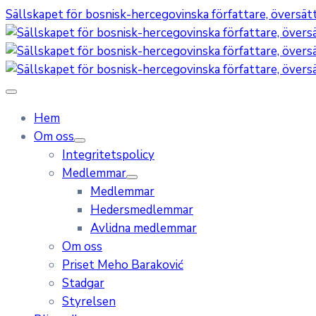
Sällskapet för bosnisk-hercegovinska författare, översätta
Hem
Om oss
Integritetspolicy
Medlemmar
Medlemmar
Hedersmedlemmar
Avlidna medlemmar
Om oss
Priset Meho Baraković
Stadgar
Styrelsen