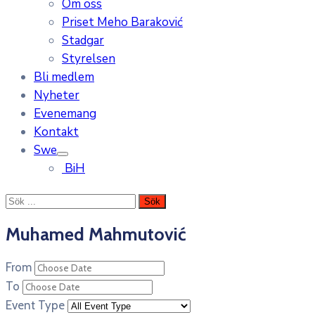
Om oss
Priset Meho Baraković
Stadgar
Styrelsen
Bli medlem
Nyheter
Evenemang
Kontakt
Swe
BiH
Muhamed Mahmutović
From
To
Event Type