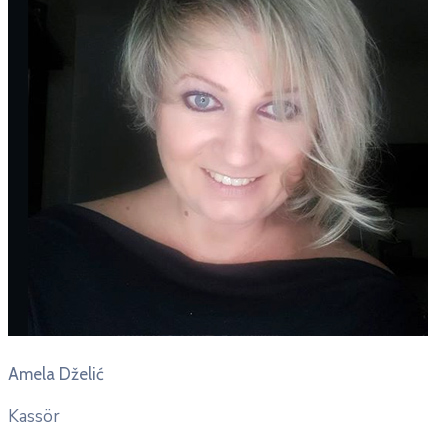
Amela Dželić
Kassör