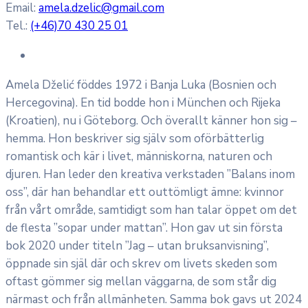
Email:
amela.dzelic@gmail.com
Tel.:
(+46)70 430 25 01
Amela Dželić föddes 1972 i Banja Luka (Bosnien och
Hercegovina). En tid bodde hon i München och Rijeka
(Kroatien), nu i Göteborg. Och överallt känner hon sig –
hemma. Hon beskriver sig själv som oförbätterlig
romantisk och kär i livet, människorna, naturen och
djuren. Han leder den kreativa verkstaden ”Balans inom
oss”, där han behandlar ett outtömligt ämne: kvinnor
från vårt område, samtidigt som han talar öppet om det
de flesta ”sopar under mattan”. Hon gav ut sin första
bok 2020 under titeln ”Jag – utan bruksanvisning”,
öppnade sin själ där och skrev om livets skeden som
oftast gömmer sig mellan väggarna, de som står dig
närmast och från allmänheten. Samma bok gavs ut 2024