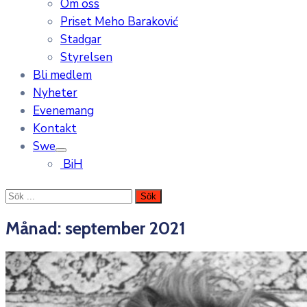
Om oss
Priset Meho Baraković
Stadgar
Styrelsen
Bli medlem
Nyheter
Evenemang
Kontakt
Swe
BiH
Månad:
september 2021