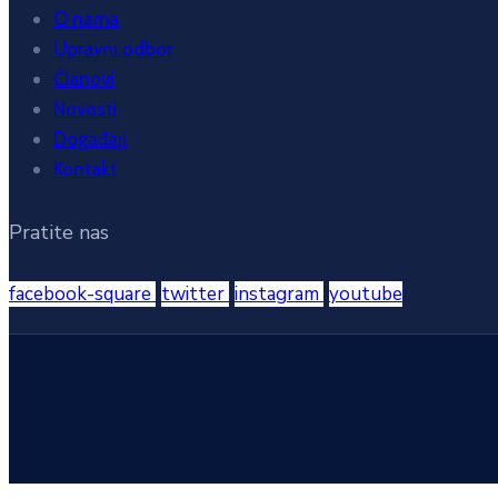
O nama
Upravni odbor
Članovi
Novosti
Događaji
Kontakt
Pratite nas
facebook-square
twitter
instagram
youtube