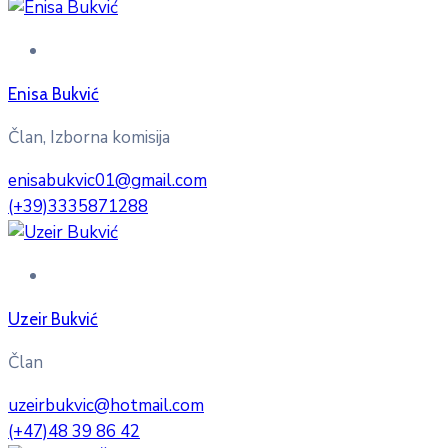
Enisa Bukvić
Član, Izborna komisija
enisabukvic01@gmail.com
(+39)3335871288
Uzeir Bukvić
Član
uzeirbukvic@hotmail.com
(+47)48 39 86 42