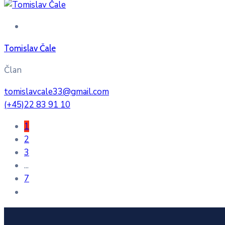
Tomislav Čale
Član
tomislavcale33@gmail.com
(+45)22 83 91 10
1
2
3
...
7