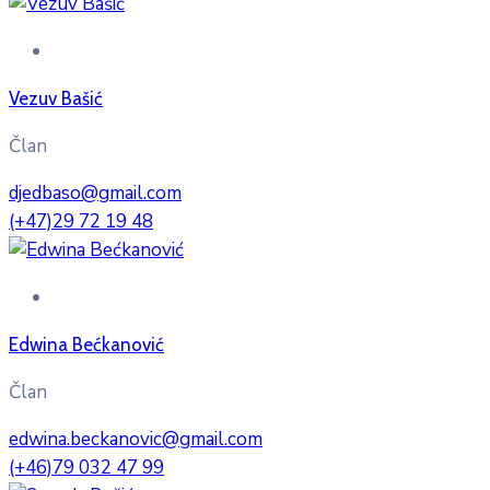
Vezuv Bašić
Član
djedbaso@gmail.com
(+47)29 72 19 48
Edwina Bećkanović
Član
edwina.beckanovic@gmail.com
(+46)79 032 47 99