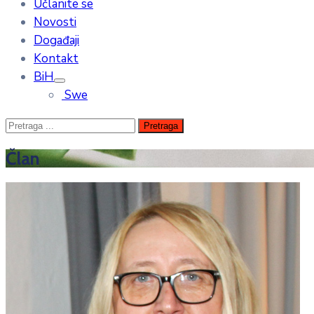
Učlanite se
Novosti
Događaji
Kontakt
BiH
Swe
Član