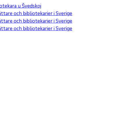
iotekara u Švedskoj