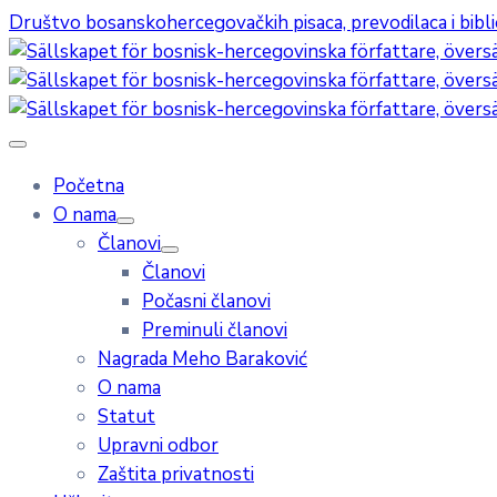
Društvo bosanskohercegovačkih pisaca, prevodilaca i bibl
Početna
O nama
Članovi
Članovi
Počasni članovi
Preminuli članovi
Nagrada Meho Baraković
O nama
Statut
Upravni odbor
Zaštita privatnosti