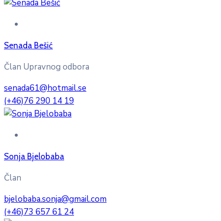
Senada Bešić
Član Upravnog odbora
senada61@hotmail.se
(+46)76 290 14 19
Sonja Bjelobaba
Član
bjelobaba.sonja@gmail.com
(+46)73 657 61 24