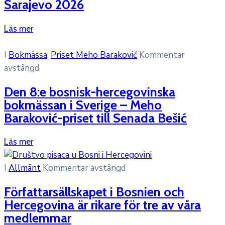
Sarajevo 2026
Läs mer
I
Bokmässa
‚
Priset Meho Baraković
Kommentar
avstängd
Den 8:e bosnisk-hercegovinska
bokmässan i Sverige – Meho
Baraković-priset till Senada Bešić
Läs mer
I
Allmänt
Kommentar avstängd
Författarsällskapet i Bosnien och
Hercegovina är rikare för tre av våra
medlemmar