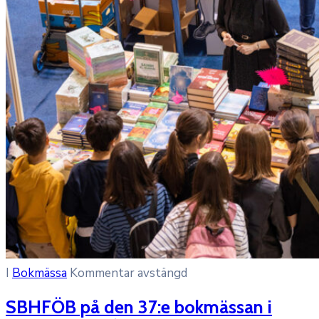
I
Bokmässa
Kommentar avstängd
SBHFÖB på den 37:e bokmässan i