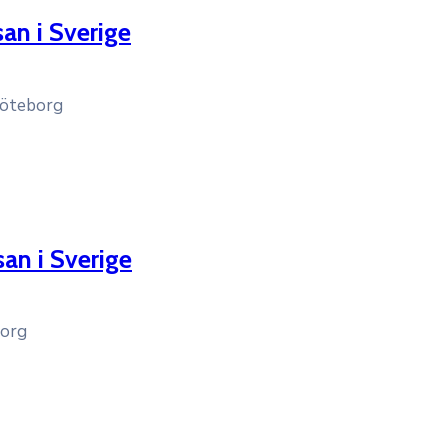
an i Sverige
Göteborg
an i Sverige
borg