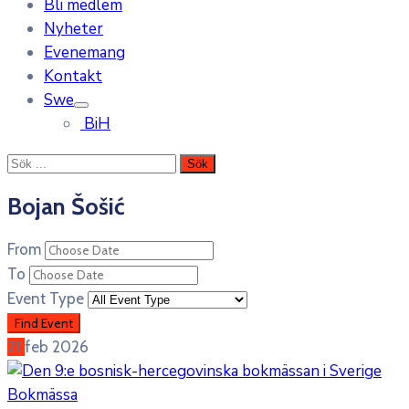
Bli medlem
Nyheter
Evenemang
Kontakt
Swe
BiH
Bojan Šošić
From
To
Event Type
21
feb
2026
Bokmässa