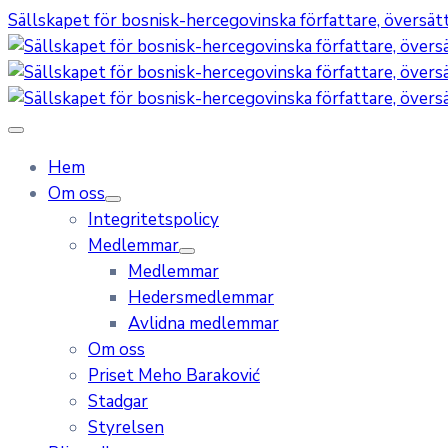
Sällskapet för bosnisk-hercegovinska författare, översätta
Hem
Om oss
Integritetspolicy
Medlemmar
Medlemmar
Hedersmedlemmar
Avlidna medlemmar
Om oss
Priset Meho Baraković
Stadgar
Styrelsen