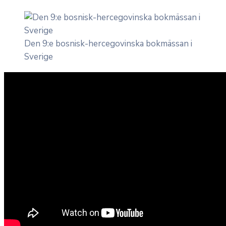
Den 9:e bosnisk-hercegovinska bokmässan i
Sverige