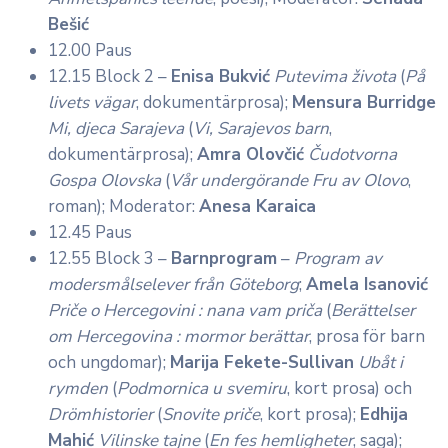
Bešić
12.00 Paus
12.15 Block 2 –
Enisa Bukvić
Putevima života
(
På
livets vägar
, dokumentärprosa);
Mensura Burridge
Mi, djeca Sarajeva
(
Vi, Sarajevos barn
,
dokumentärprosa);
Amra Olovčić
Čudotvorna
Gospa Olovska
(
Vår undergörande Fru av Olovo
,
roman); Moderator:
Anesa Karaica
12.45 Paus
12.55 Block 3 –
Barnprogram
–
Program av
modersmålselever från Göteborg
;
Amela Isanović
Priče o Hercegovini : nana vam priča
(
Berättelser
om Hercegovina : mormor berättar
, prosa för barn
och ungdomar);
Marija Fekete-Sullivan
Ubåt i
rymden
(
Podmornica u svemiru
, kort prosa) och
Drömhistorier
(
Snovite priče
, kort prosa);
Edhija
Mahić
Vilinske tajne
(
En fes hemligheter
, saga);