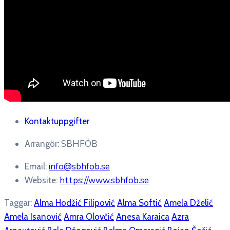
Kontaktuppgifter
SBHFÖB
Arrangör:
info@sbhfob.se
Email:
https://www.sbhfob.se
Website:
Taggar:
Alma Hodžić Filipović
Alma Softić
Amela Dželić
Amela Isanović
Amra Olovčić
Anesa Karaica
Azra