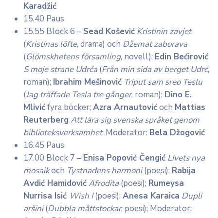
Karadžić
15.40 Paus
15.55 Block 6 –
Sead Košević
Kristinin zavjet
(
Kristinas löfte
, drama) och
Džemat zaborava
(
Glömskhetens församling
, novell);
Edin Bećirović
S moje strane Udrča
(
Från min sida av berget Udrč
,
roman);
Ibrahim Mešinović
Triput sam sreo Teslu
(
Jag träffade Tesla tre gånger
, roman);
Dino E.
Mlivić
fyra böcker;
Azra Arnautović
och
Mattias
Reuterberg
Att lära sig svenska språket genom
biblioteksverksamhet
; Moderator:
Bela Džogović
16.45 Paus
17.00 Block 7 –
Enisa Popović Čengić
Livets nya
mosaik
och
Tystnadens harmoni
(poesi);
Rabija
Avdić Hamidović
Afrodita
(poesi);
Rumeysa
Nurrisa Isić
Wish I
(poesi);
Anesa Karaica
Dupli
aršini
(
Dubbla måttstockar
, poesi); Moderator: