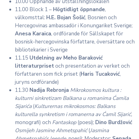
10.00 Öppnande av utställningslokalen
11.00 Block 1 –
Högtidligt öppnande
,
välkomsttal:
H.E. Bojan Šošić
, Bosnien och
Hercegovinas ambassadör i Konungariket Sverige;
Anesa Karaica
, ordförande för Sällskapet för
bosnisk-hercegovinska författare, översättare och
bibliotekarier i Sverige
11.15
Utdelning av Meho Baraković
litteraturpriset
och presentation av verket och
författaren som fick priset (
Haris Tucaković
,
juryns ordförande)
11.30
Nadija Rebronja
Mikrokosmos kultura :
kulturni sinkretizam Balkana u romanima Ćamila
Sijarića
(
Kulturerna
s mikrokosmos: Balkans
kulturella synkretism i romanerna av Ćamil Sijarić,
monografi) och
Fantaskop
(poesi);
Dino Burdžović
Osmijeh Jasmine Ahmetspahić
(
Jasmina
Ahmetspahićs leende
, poesi); Moderator:
Senada