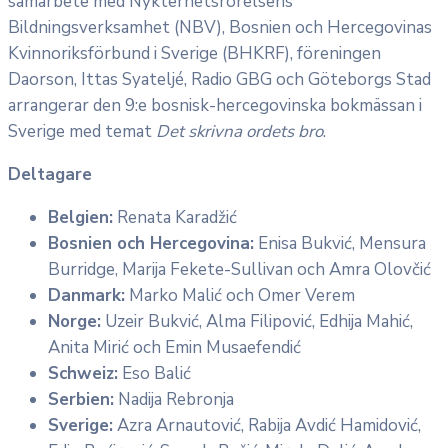
samarbete med Nykterhetsrörelsens
Bildningsverksamhet (NBV), Bosnien och Hercegovinas
Kvinnoriksförbund i Sverige (BHKRF), föreningen
Daorson, Ittas Syateljé, Radio GBG och Göteborgs Stad
arrangerar den 9:e bosnisk-hercegovinska bokmässan i
Sverige med temat
Det skrivna ordets bro
.
Deltagare
Belgien:
Renata Karadžić
Bosnien och Hercegovina:
Enisa Bukvić, Mensura
Burridge, Marija Fekete-Sullivan och Amra Olovčić
Danmark:
Marko Malić och Omer Verem
Norge:
Uzeir Bukvić, Alma Filipović, Edhija Mahić,
Anita Mirić och Emin Musaefendić
Schweiz:
Eso Balić
Serbien:
Nadija Rebronja
Sverige:
Azra Arnautović, Rabija Avdić Hamidović,