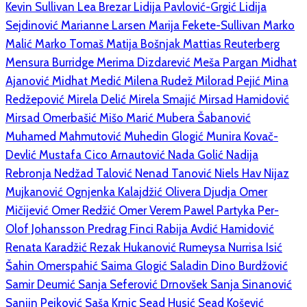
Kevin Sullivan
Lea Brezar
Lidija Pavlović-Grgić
Lidija
Sejdinović
Marianne Larsen
Marija Fekete-Sullivan
Marko
Malić
Marko Tomaš
Matija Bošnjak
Mattias Reuterberg
Mensura Burridge
Merima Dizdarević
Meša Pargan
Midhat
Ajanović
Midhat Medić
Milena Rudež
Milorad Pejić
Mina
Redžepović
Mirela Delić
Mirela Smajić
Mirsad Hamidović
Mirsad Omerbašić
Mišo Marić
Mubera Šabanović
Muhamed Mahmutović
Muhedin Glogić
Munira Kovač-
Devlić
Mustafa Cico Arnautović
Nada Golić
Nadija
Rebronja
Nedžad Talović
Nenad Tanović
Niels Hav
Nijaz
Mujkanović
Ognjenka Kalajdžić
Olivera Djudja
Omer
Mičijević
Omer Redžić
Omer Verem
Pawel Partyka
Per-
Olof Johansson
Predrag Finci
Rabija Avdić Hamidović
Renata Karadžić
Rezak Hukanović
Rumeysa Nurrisa Isić
Šahin Omerspahić
Saima Glogić
Saladin Dino Burdžović
Samir Deumić
Sanja Seferović Drnovšek
Sanja Sinanović
Sanjin Pejković
Saša Krnic
Sead Husić
Sead Košević