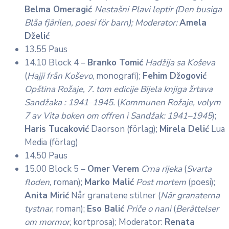
Belma Omeragić
Nestašni Plavi leptir (Den busiga
Blåa fjärilen, poesi för barn); Moderator:
Amela
Dželić
13.55 Paus
14.10 Block 4 –
Branko Tomić
Hadžija sa Koševa
(
Hajji från Koševo
, monografi);
Fehim Džogović
Opština Rožaje, 7. tom edicije Bijela knjiga žrtava
Sandžaka : 1941–1945.
(
Kommunen Rožaje, volym
7 av Vita boken om offren i Sandžak: 1941–1945
);
Haris Tucaković
Daorson (förlag);
Mirela Delić
Lua
Media (förlag)
14.50 Paus
15.00 Block 5 –
Omer Verem
Crna rijeka
(
Svarta
floden
, roman);
Marko Malić
Post mortem
(poesi);
Anita Mirić
Når granatene stilner (
När granaterna
tystnar
, roman);
Eso Balić
Priče o nani
(
Berättelser
om mormor
, kortprosa); Moderator:
Renata