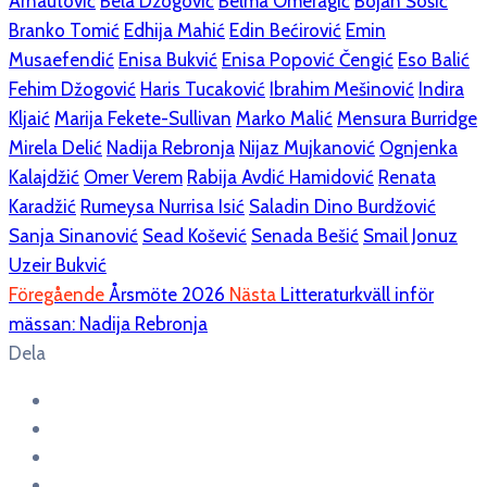
Arnautović
Bela Džogović
Belma Omeragić
Bojan Šošić
Branko Tomić
Edhija Mahić
Edin Bećirović
Emin
Musaefendić
Enisa Bukvić
Enisa Popović Čengić
Eso Balić
Fehim Džogović
Haris Tucaković
Ibrahim Mešinović
Indira
Kljaić
Marija Fekete-Sullivan
Marko Malić
Mensura Burridge
Mirela Delić
Nadija Rebronja
Nijaz Mujkanović
Ognjenka
Kalajdžić
Omer Verem
Rabija Avdić Hamidović
Renata
Karadžić
Rumeysa Nurrisa Isić
Saladin Dino Burdžović
Sanja Sinanović
Sead Košević
Senada Bešić
Smail Jonuz
Uzeir Bukvić
Föregående
Årsmöte 2026
Nästa
Litteraturkväll inför
mässan: Nadija Rebronja
Dela