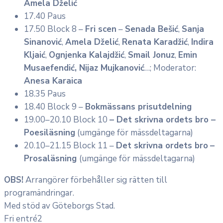
Amela Dželić
17.40 Paus
17.50 Block 8 –
Fri scen
–
Senada Bešić
,
Sanja
Sinanović
,
Amela Dželić
,
Renata Karadžić
,
Indira
Kljaić
,
Ognjenka Kalajdžić
,
Smail Jonuz
,
Emin
Musaefendić, Nijaz Mujkanović
…; Moderator:
Anesa Karaica
18.
35
Paus
18.40 Block 9 –
Bokmässans prisutdelning
19.00–20.10 Block 10
– Det skrivna ordets bro –
Poesiläsning
(umgänge för mässdeltagarna)
20.10–21.15 Block 11 –
Det skrivna ordets bro
–
Prosaläsning
(umgänge för mässdeltagarna)
OBS!
Arrangörer förbehåller sig rätten till
programändringar.
Med stöd av Göteborgs Stad.
Fri entré2