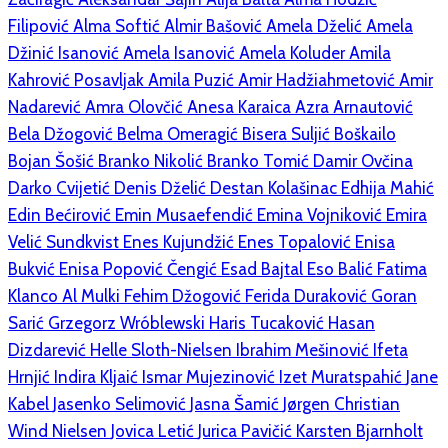
Filipović
Alma Softić
Almir Bašović
Amela Dželić
Amela
Džinić Isanović
Amela Isanović
Amela Koluder
Amila
Kahrović Posavljak
Amila Puzić
Amir Hadžiahmetović
Amir
Nadarević
Amra Olovčić
Anesa Karaica
Azra Arnautović
Bela Džogović
Belma Omeragić
Bisera Suljić Boškailo
Bojan Šošić
Branko Nikolić
Branko Tomić
Damir Ovčina
Darko Cvijetić
Denis Dželić
Destan Kolašinac
Edhija Mahić
Edin Bećirović
Emin Musaefendić
Emina Vojniković
Emira
Velić Sundkvist
Enes Kujundžić
Enes Topalović
Enisa
Bukvić
Enisa Popović Čengić
Esad Bajtal
Eso Balić
Fatima
Klanco Al Mulki
Fehim Džogović
Ferida Duraković
Goran
Sarić
Grzegorz Wróblewski
Haris Tucaković
Hasan
Dizdarević
Helle Sloth-Nielsen
Ibrahim Mešinović
Ifeta
Hrnjić
Indira Kljaić
Ismar Mujezinović
Izet Muratspahić
Jane
Kabel
Jasenko Selimović
Jasna Šamić
Jørgen Christian
Wind Nielsen
Jovica Letić
Jurica Pavičić
Karsten Bjarnholt