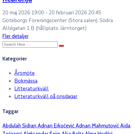
20 maj 2026 19:00 -
20 februari 2026 20:45
Göteborgs Föreningscenter (Stora salen), Södra
Allégatan 1 B (hållplats: Järntorget)
Fler detaljer
Kategorier
Årsmöte
Bokmässa
Litteraturkväll
Litteraturkväll på onsdagar
Taggar
Abdulah Sidran
Adnan Erkočević
Adnan Mahmutović
Aida
Zaćiragić
Aleksandar Šajin
Alija Balta
Alma Hodžić