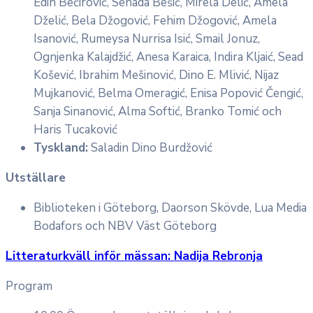
Edin Bećirović, Senada Bešić, Mirela Delić, Amela
Dželić, Bela Džogović, Fehim Džogović, Amela
Isanović, Rumeysa Nurrisa Isić, Smail Jonuz,
Ognjenka Kalajdžić, Anesa Karaica, Indira Kljaić, Sead
Košević, Ibrahim Mešinović, Dino E. Mlivić, Nijaz
Mujkanović, Belma Omeragić, Enisa Popović Čengić,
Sanja Sinanović, Alma Softić, Branko Tomić och
Haris Tucaković
Tyskland:
Saladin Dino Burdžović
Utställare
Biblioteken i Göteborg, Daorson Skövde, Lua Media
Bodafors och NBV Väst Göteborg
Litteraturkväll inför mässan: Nadija Rebronja
Program