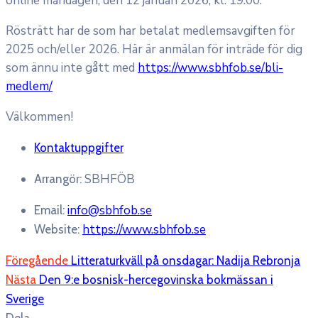
online måndagen, den 12 januari 2026, kl. 19.00.
Rösträtt har de som har betalat medlemsavgiften för
2025 och/eller 2026. Här är anmälan för inträde för dig
som ännu inte gått med
https://www.sbhfob.se/bli-
medlem/
Välkommen!
Kontaktuppgifter
SBHFÖB
Arrangör:
info@sbhfob.se
Email:
https://www.sbhfob.se
Website:
Föregående
Litteraturkväll på onsdagar: Nadija Rebronja
Nästa
Den 9:e bosnisk-hercegovinska bokmässan i
Sverige