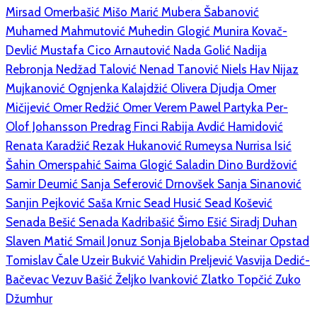
Mirsad Omerbašić
Mišo Marić
Mubera Šabanović
Muhamed Mahmutović
Muhedin Glogić
Munira Kovač-
Devlić
Mustafa Cico Arnautović
Nada Golić
Nadija
Rebronja
Nedžad Talović
Nenad Tanović
Niels Hav
Nijaz
Mujkanović
Ognjenka Kalajdžić
Olivera Djudja
Omer
Mičijević
Omer Redžić
Omer Verem
Pawel Partyka
Per-
Olof Johansson
Predrag Finci
Rabija Avdić Hamidović
Renata Karadžić
Rezak Hukanović
Rumeysa Nurrisa Isić
Šahin Omerspahić
Saima Glogić
Saladin Dino Burdžović
Samir Deumić
Sanja Seferović Drnovšek
Sanja Sinanović
Sanjin Pejković
Saša Krnic
Sead Husić
Sead Košević
Senada Bešić
Senada Kadribašić
Šimo Ešić
Siradj Duhan
Slaven Matić
Smail Jonuz
Sonja Bjelobaba
Steinar Opstad
Tomislav Čale
Uzeir Bukvić
Vahidin Preljević
Vasvija Dedić-
Bačevac
Vezuv Bašić
Željko Ivanković
Zlatko Topčić
Zuko
Džumhur