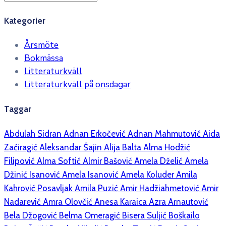
Kategorier
Årsmöte
Bokmässa
Litteraturkväll
Litteraturkväll på onsdagar
Taggar
Abdulah Sidran
Adnan Erkočević
Adnan Mahmutović
Aida
Zaćiragić
Aleksandar Šajin
Alija Balta
Alma Hodžić
Filipović
Alma Softić
Almir Bašović
Amela Dželić
Amela
Džinić Isanović
Amela Isanović
Amela Koluder
Amila
Kahrović Posavljak
Amila Puzić
Amir Hadžiahmetović
Amir
Nadarević
Amra Olovčić
Anesa Karaica
Azra Arnautović
Bela Džogović
Belma Omeragić
Bisera Suljić Boškailo