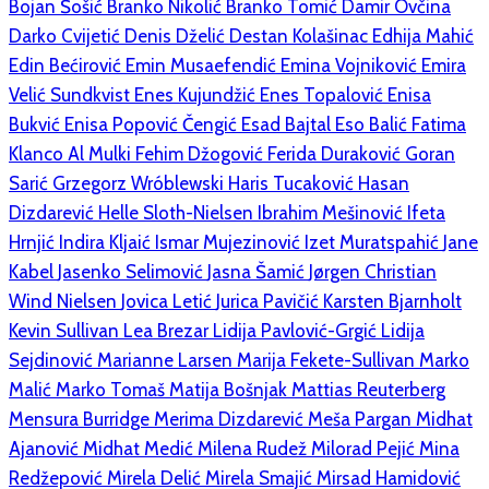
Bojan Šošić
Branko Nikolić
Branko Tomić
Damir Ovčina
Darko Cvijetić
Denis Dželić
Destan Kolašinac
Edhija Mahić
Edin Bećirović
Emin Musaefendić
Emina Vojniković
Emira
Velić Sundkvist
Enes Kujundžić
Enes Topalović
Enisa
Bukvić
Enisa Popović Čengić
Esad Bajtal
Eso Balić
Fatima
Klanco Al Mulki
Fehim Džogović
Ferida Duraković
Goran
Sarić
Grzegorz Wróblewski
Haris Tucaković
Hasan
Dizdarević
Helle Sloth-Nielsen
Ibrahim Mešinović
Ifeta
Hrnjić
Indira Kljaić
Ismar Mujezinović
Izet Muratspahić
Jane
Kabel
Jasenko Selimović
Jasna Šamić
Jørgen Christian
Wind Nielsen
Jovica Letić
Jurica Pavičić
Karsten Bjarnholt
Kevin Sullivan
Lea Brezar
Lidija Pavlović-Grgić
Lidija
Sejdinović
Marianne Larsen
Marija Fekete-Sullivan
Marko
Malić
Marko Tomaš
Matija Bošnjak
Mattias Reuterberg
Mensura Burridge
Merima Dizdarević
Meša Pargan
Midhat
Ajanović
Midhat Medić
Milena Rudež
Milorad Pejić
Mina
Redžepović
Mirela Delić
Mirela Smajić
Mirsad Hamidović