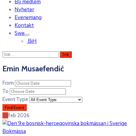
Bli medlem
Nyheter
Evenemang
Kontakt
Swe
BiH
Emin Musaefendić
From
To
Event Type
21
feb
2026
Bokmässa