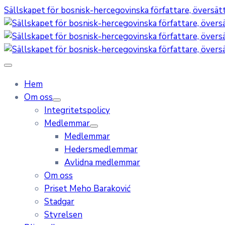
Sällskapet för bosnisk-hercegovinska författare, översätta
Hem
Om oss
Integritetspolicy
Medlemmar
Medlemmar
Hedersmedlemmar
Avlidna medlemmar
Om oss
Priset Meho Baraković
Stadgar
Styrelsen