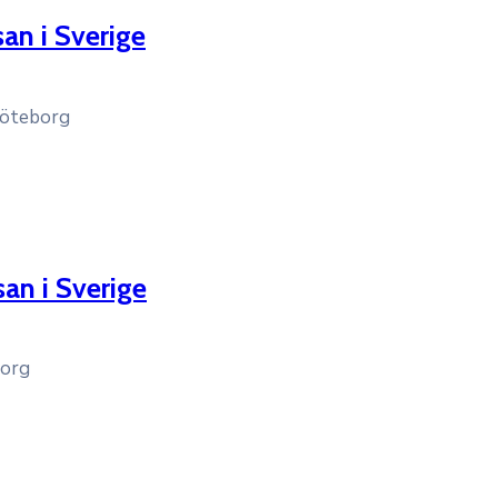
an i Sverige
Göteborg
an i Sverige
borg