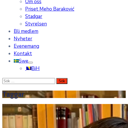
Om oss
Priset Meho Baraković
Stadgar
Styrelsen
Bli medlem
Nyheter
Evenemang
Kontakt
Swe
BiH
Taggar