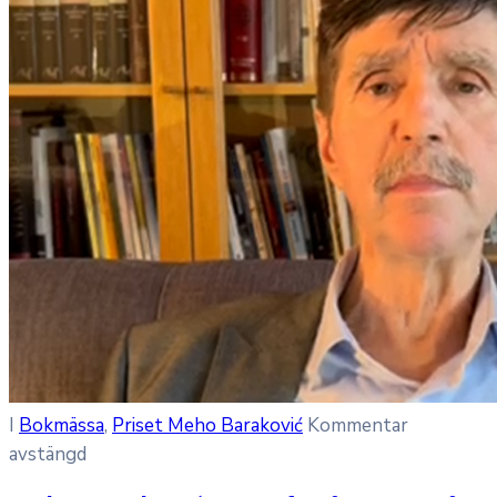
I
Bokmässa
‚
Priset Meho Baraković
Kommentar
avstängd