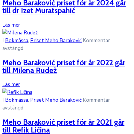
Meho Baraković priset för år 2024 går
till dr Izet Muratspahić
Läs mer
I
Bokmässa
‚
Priset Meho Baraković
Kommentar
avstängd
Meho Baraković priset för år 2022 går
till Milena Rudež
Läs mer
I
Bokmässa
‚
Priset Meho Baraković
Kommentar
avstängd
Meho Baraković priset för år 2021 går
till Refik Ličina