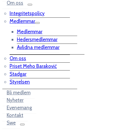
Om oss
Integritetspolicy
Medlemmar
Medlemmar
Hedersmedlemmar
Avlidna medlemmar
Om oss
Priset Meho Baraković
Stadgar
Styrelsen
Bli medlem
Nyheter
Evenemang
Kontakt
Swe