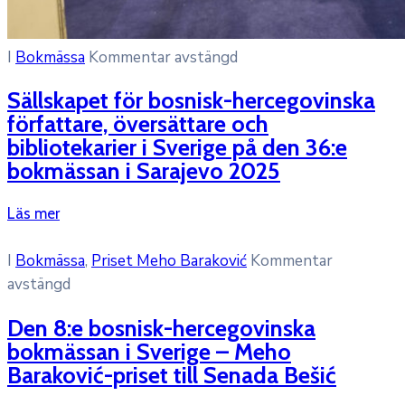
I
Bokmässa
Kommentar avstängd
Sällskapet för bosnisk-hercegovinska
författare, översättare och
bibliotekarier i Sverige på den 36:e
bokmässan i Sarajevo 2025
Läs mer
I
Bokmässa
‚
Priset Meho Baraković
Kommentar
avstängd
Den 8:e bosnisk-hercegovinska
bokmässan i Sverige – Meho
Baraković-priset till Senada Bešić