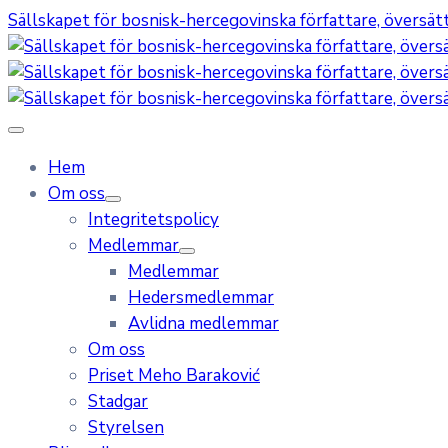
Sällskapet för bosnisk-hercegovinska författare, översätta
Hem
Om oss
Integritetspolicy
Medlemmar
Medlemmar
Hedersmedlemmar
Avlidna medlemmar
Om oss
Priset Meho Baraković
Stadgar
Styrelsen