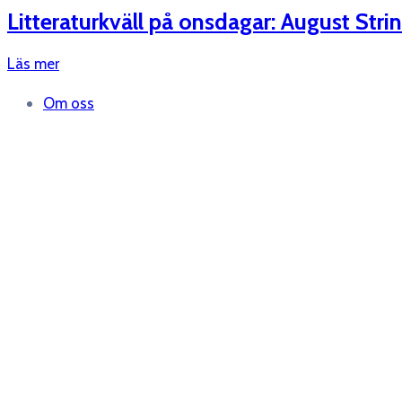
Litteraturkväll på onsdagar: August Stri
Läs mer
Om oss
Styrelsen
Medlemmar
Nyheter
Evenemang
Kontakt
Följ oss
facebook-square
twitter
instagram
youtube
© 2019-2026. All Rights Reserved
BiH