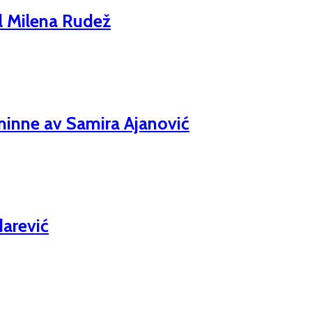
ll Milena Rudež
l minne av Samira Ajanović
darević