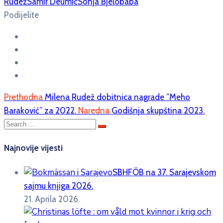
Rudež
Samir Deumić
Sonja Bjelobaba
Podijelite
Prethodna
Milena Rudež dobitnica nagrade ”Meho
Baraković” za 2022.
Naredna
Godišnja skupština 2023.
Najnovije vijesti
SBHFÖB na 37. Sarajevskom
sajmu knjiga 2026.
21. Aprila 2026.