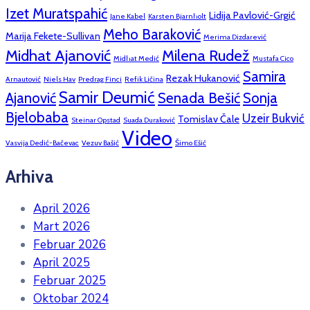
Izet Muratspahić
Lidija Pavlović-Grgić
Jane Kabel
Karsten Bjarnholt
Meho Baraković
Marija Fekete-Sullivan
Merima Dizdarević
Midhat Ajanović
Milena Rudež
Midhat Medić
Mustafa Cico
Samira
Rezak Hukanović
Arnautović
Niels Hav
Predrag Finci
Refik Ličina
Samir Deumić
Ajanović
Senada Bešić
Sonja
Bjelobaba
Uzeir Bukvić
Tomislav Čale
Steinar Opstad
Suada Duraković
Video
Vasvija Dedić-Bačevac
Vezuv Bašić
Šimo Ešić
Arhiva
April 2026
Mart 2026
Februar 2026
April 2025
Februar 2025
Oktobar 2024