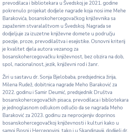
prevodilaca i bibliotekara u Švedskoj je 2021. godine
pokrenulo projekat dodjele nagrade koja nosi ime Mehe
Barakovića, bosanskohercegovačkog književnika sa
zapaženim stvaralaštvom u Švedskoj. Nagrada se
dodjeljuje za izuzetne književne domete u području
poezije, proze, prevodilaštva i esejistike. Osnovni kriterij
je kvalitet djela autora vezanog za
bosanskohercegovačku književnost, bez obzira na dob,
spol, nacionalnost, jezik, književni rod i žanr.
Žiri u sastavu dr. Sonja Bjelobaba, predsjednica žirija,
Milena Rudež, dobitnica nagrade Meho Baraković za
2022. godinu i Samir Deumić, predsjednik Društva
bosanskohercegovačkih pisaca, prevodilaca i bibliotekara
je jednoglasnom odlukom odlučio da se nagrada Meho
Baraković za 2023. godinu za neprocjenjiv doprinos
bosanskohercegovačkoj književnosti i kulturi kako u
samoj Bosni i Hercegovini, tako i u Skandinaviji, dodijeli dr.