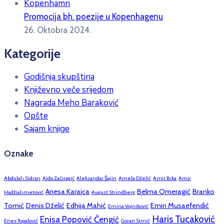
Promocija bh. poezije u Kopenhagenu
26. Oktobra 2024.
Kategorije
Godišnja skupština
Književno veče srijedom
Nagrada Meho Baraković
Opšte
Sajam knjige
Oznake
Abdulah Sidran
Aida Zaćiragić
Aleksandar Šajin
Amela Dželić
Amir Brka
Amir
Anesa Karaica
Belma Omeragić
Branko
Hadžiahmetović
August Strindberg
Tomić
Denis Dželić
Edhija Mahić
Emin Musaefendić
Emina Vojniković
Haris Tucaković
Enisa Popović Čengić
Enes Topalović
Goran Simić