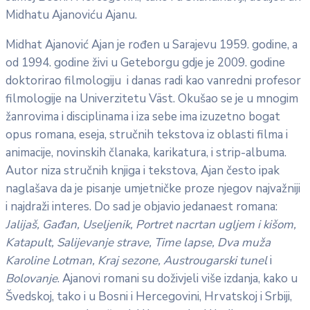
Midhatu Ajanoviću Ajanu.
Midhat Ajanović Ajan je rođen u Sarajevu 1959. godine, a
od 1994. godine živi u Geteborgu gdje je 2009. godine
doktorirao filmologiju i danas radi kao vanredni profesor
filmologije na Univerzitetu Väst. Okušao se je u mnogim
žanrovima i disciplinama i iza sebe ima izuzetno bogat
opus romana, eseja, stručnih tekstova iz oblasti filma i
animacije, novinskih članaka, karikatura, i strip-albuma.
Autor niza stručnih knjiga i tekstova, Ajan često ipak
naglašava da je pisanje umjetničke proze njegov najvažniji
i najdraži interes. Do sad je objavio jedanaest romana:
Jalijaš, Gađan, Useljenik, Portret nacrtan ugljem i kišom,
Katapult, Salijevanje strave, Time lapse, Dva muža
Karoline Lotman, Kraj sezone, Austrougarski tunel
i
Bolovanje
. Ajanovi romani su doživjeli više izdanja, kako u
Švedskoj, tako i u Bosni i Hercegovini, Hrvatskoj i Srbiji,