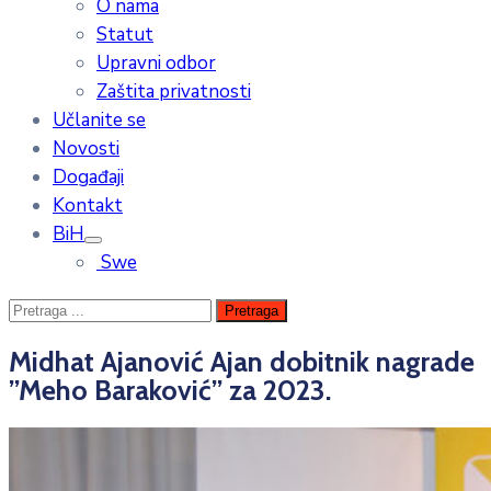
O nama
Statut
Upravni odbor
Zaštita privatnosti
Učlanite se
Novosti
Događaji
Kontakt
BiH
Swe
Midhat Ajanović Ajan dobitnik nagrade
”Meho Baraković” za 2023.