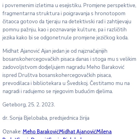
i povremenim izletima u esejistiku. Promjene perspektive,
fragmentarna struktura i poigravanja s hronotopom
čitaoca gotovo da tjeraju na detektivski rad i zahtijevaju
pomnu pažnju, kao i poznavanje kulture, pa i različitih
jezika kako bi se odgonetnule promjene jezičkog koda.
Midhat Ajanović Ajan jedan je od najznačajnijih
bosanskohercegovačkih pisaca danas i stoga mu s velikim
zadovoljstvom dodjeljujem nagradu Meho Baraković
ispred Društva bosanskohercegovačkih pisaca,
prevodilaca i bibliotekara u Švedskoj. Čestitamo mu na
nagradi i radujemo se njegovim budućim djelima.
Geteborg, 25. 2. 2023.
dr. Sonja Bjelobaba, predsjednica žirija
Oznake:
Meho Baraković
Midhat Ajanović
Milena