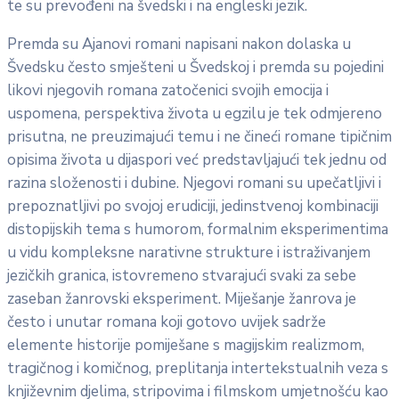
te su prevođeni na švedski i na engleski jezik.
Premda su Ajanovi romani napisani nakon dolaska u
Švedsku često smješteni u Švedskoj i premda su pojedini
likovi njegovih romana zatočenici svojih emocija i
uspomena, perspektiva života u egzilu je tek odmjereno
prisutna, ne preuzimajući temu i ne čineći romane tipičnim
opisima života u dijaspori već predstavljajući tek jednu od
razina složenosti i dubine. Njegovi romani su upečatljivi i
prepoznatljivi po svojoj erudiciji, jedinstvenoj kombinaciji
distopijskih tema s humorom, formalnim eksperimentima
u vidu kompleksne narativne strukture i istraživanjem
jezičkih granica, istovremeno stvarajući svaki za sebe
zaseban žanrovski eksperiment. Miješanje žanrova je
često i unutar romana koji gotovo uvijek sadrže
elemente historije pomiješane s magijskim realizmom,
tragičnog i komičnog, preplitanja intertekstualnih veza s
književnim djelima, stripovima i filmskom umjetnošću kao