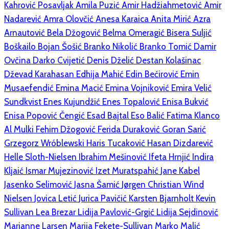
Kahrović Posavljak
Amila Puzić
Amir Hadžiahmetović
Amir
Nadarević
Amra Olovčić
Anesa Karaica
Anita Mirić
Azra
Arnautović
Bela Džogović
Belma Omeragić
Bisera Suljić
Boškailo
Bojan Šošić
Branko Nikolić
Branko Tomić
Damir
Ovčina
Darko Cvijetić
Denis Dželić
Destan Kolašinac
Dževad Karahasan
Edhija Mahić
Edin Bećirović
Emin
Musaefendić
Emina Macić
Emina Vojniković
Emira Velić
Sundkvist
Enes Kujundžić
Enes Topalović
Enisa Bukvić
Enisa Popović Čengić
Esad Bajtal
Eso Balić
Fatima Klanco
Al Mulki
Fehim Džogović
Ferida Duraković
Goran Sarić
Grzegorz Wróblewski
Haris Tucaković
Hasan Dizdarević
Helle Sloth-Nielsen
Ibrahim Mešinović
Ifeta Hrnjić
Indira
Kljaić
Ismar Mujezinović
Izet Muratspahić
Jane Kabel
Jasenko Selimović
Jasna Šamić
Jørgen Christian Wind
Nielsen
Jovica Letić
Jurica Pavičić
Karsten Bjarnholt
Kevin
Sullivan
Lea Brezar
Lidija Pavlović-Grgić
Lidija Sejdinović
Marianne Larsen
Marija Fekete-Sullivan
Marko Malić