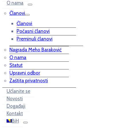
O nama
Članovi
Članovi
Počasni članovi
Preminuli članovi
Nagrada Meho Baraković
O nama
Statut
Upravni odbor
Zaštita privatnosti
Učlanite se
Novosti
Događaji
Kontakt
BiH