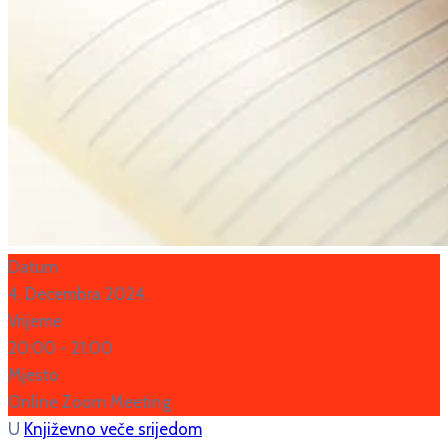
Datum
4. Decembra 2024.
Vrijeme
20:00 -
21:00
Mjesto
Online Zoom Meeting
U
Književno veče srijedom