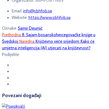
SBHFÖB i NBV
Organizator:
info@sbhfob.se
Email:
https://www.sbhfob.se
Website:
Oznake:
Samir Deumić
Prethodna
8. Sajam bosanskohercegovačke knjige u
Švedskoj
Naredna
Književno veče srijedom: Kako će
umjetna inteligencija (AI) utjecati na književnost?
Podijelite
Povezani događaji