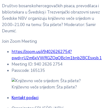
Društvo bosanskohercegovačkih pisaca, prevodilaca i
bibliotekara u Švedskoj i Trezvenjački obrazovni savez
Švedske NBV organizuju književno veče srijedom u
20.00–21.00 na temu: Šta pišete? Moderator: Samir
Deumić.
Join Zoom Meeting
https://zoom.us/j/94026262754?
pwd=rU2m6xVWRGZOqQBcIm1bnb2BCEsxsb.1
Meeting ID: 940 2626 2754
Passcode: 165135
Književno veče srijedom: Šta pišete?
Kontakt podaci