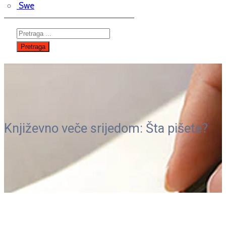
Swe
Književno veče srijedom: Šta pišete?