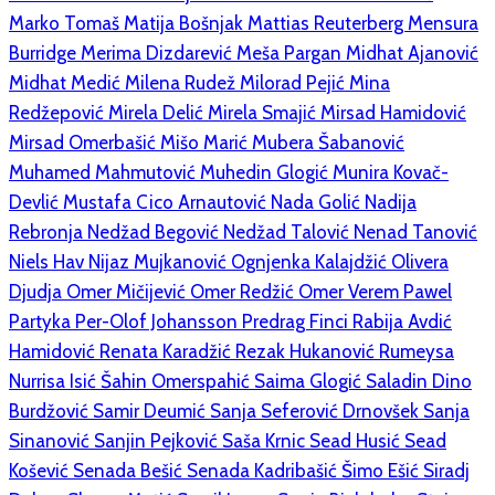
Marko Tomaš
Matija Bošnjak
Mattias Reuterberg
Mensura
Burridge
Merima Dizdarević
Meša Pargan
Midhat Ajanović
Midhat Medić
Milena Rudež
Milorad Pejić
Mina
Redžepović
Mirela Delić
Mirela Smajić
Mirsad Hamidović
Mirsad Omerbašić
Mišo Marić
Mubera Šabanović
Muhamed Mahmutović
Muhedin Glogić
Munira Kovač-
Devlić
Mustafa Cico Arnautović
Nada Golić
Nadija
Rebronja
Nedžad Begović
Nedžad Talović
Nenad Tanović
Niels Hav
Nijaz Mujkanović
Ognjenka Kalajdžić
Olivera
Djudja
Omer Mičijević
Omer Redžić
Omer Verem
Pawel
Partyka
Per-Olof Johansson
Predrag Finci
Rabija Avdić
Hamidović
Renata Karadžić
Rezak Hukanović
Rumeysa
Nurrisa Isić
Šahin Omerspahić
Saima Glogić
Saladin Dino
Burdžović
Samir Deumić
Sanja Seferović Drnovšek
Sanja
Sinanović
Sanjin Pejković
Saša Krnic
Sead Husić
Sead
Košević
Senada Bešić
Senada Kadribašić
Šimo Ešić
Siradj