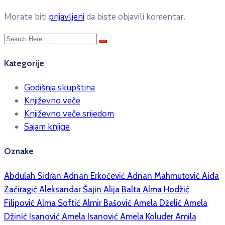
Morate biti
prijavljeni
da biste objavili komentar.
Kategorije
Godišnja skupština
Književno veče
Književno veče srijedom
Sajam knjige
Oznake
Abdulah Sidran
Adnan Erkočević
Adnan Mahmutović
Aida
Zaćiragić
Aleksandar Šajin
Alija Balta
Alma Hodžić
Filipović
Alma Softić
Almir Bašović
Amela Dželić
Amela
Džinić Isanović
Amela Isanović
Amela Koluder
Amila