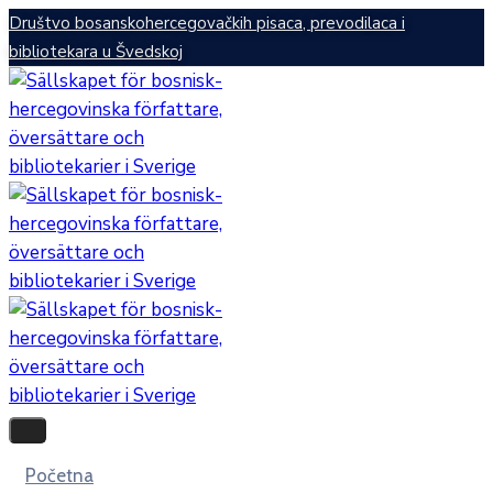
Društvo bosanskohercegovačkih pisaca, prevodilaca i
bibliotekara u Švedskoj
Početna