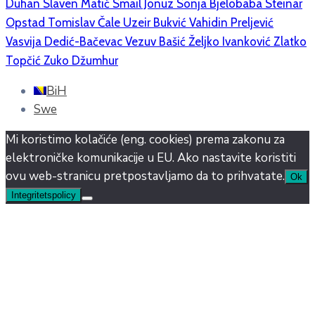
Duhan
Slaven Matić
Smail Jonuz
Sonja Bjelobaba
Steinar
Opstad
Tomislav Čale
Uzeir Bukvić
Vahidin Preljević
Vasvija Dedić-Bačevac
Vezuv Bašić
Željko Ivanković
Zlatko
Topčić
Zuko Džumhur
BiH
Swe
Mi koristimo kolačiće (eng. cookies) prema zakonu za
elektroničke komunikacije u EU. Ako nastavite koristiti
ovu web-stranicu pretpostavljamo da to prihvatate.
Ok
Integritetspolicy