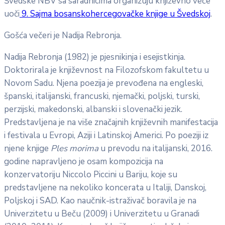
Švedske NBV sa saradnicima organizuju književno veče
uoči
9. Sajma bosanskohercegovačke knjige u Švedskoj
.
Gošća večeri je Nadija Rebronja.
Nadija Rebronja (1982) je pjesnikinja i esejistkinja.
Doktorirala je književnost na Filozofskom fakultetu u
Novom Sadu. Njena poezija je prevođena na engleski,
španski, italijanski, francuski, njemački, poljski, turski,
perzijski, makedonski, albanski i slovenački jezik.
Predstavljena je na više značajnih književnih manifestacija
i festivala u Evropi, Aziji i Latinskoj Americi. Po poeziji iz
njene knjige
Ples morima
u prevodu na italijanski, 2016.
godine napravljeno je osam kompozicija na
konzervatoriju Niccolo Piccini u Bariju, koje su
predstavljene na nekoliko koncerata u Italiji, Danskoj,
Poljskoj i SAD. Kao naučnik-istraživač boravila je na
Univerzitetu u Beču (2009) i Univerzitetu u Granadi