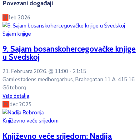
Povezani događaji
21
feb
2026
Sajam knjige
9. Sajam bosanskohercegovačke knjige
u Švedskoj
21. Februara 2026. @
11:00 -
21:15
Gamlestadens medborgarhus, Brahegatan 11 A, 415 16
Göteborg
Više detalja
10
dec
2025
Književno veče srijedom
Književno veče srijedom: Nadija