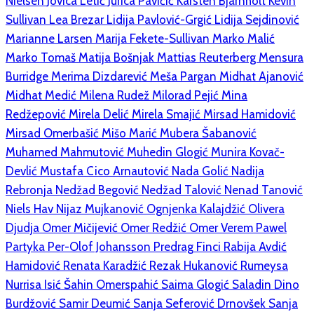
Nielsen
Jovica Letić
Jurica Pavičić
Karsten Bjarnholt
Kevin
Sullivan
Lea Brezar
Lidija Pavlović-Grgić
Lidija Sejdinović
Marianne Larsen
Marija Fekete-Sullivan
Marko Malić
Marko Tomaš
Matija Bošnjak
Mattias Reuterberg
Mensura
Burridge
Merima Dizdarević
Meša Pargan
Midhat Ajanović
Midhat Medić
Milena Rudež
Milorad Pejić
Mina
Redžepović
Mirela Delić
Mirela Smajić
Mirsad Hamidović
Mirsad Omerbašić
Mišo Marić
Mubera Šabanović
Muhamed Mahmutović
Muhedin Glogić
Munira Kovač-
Devlić
Mustafa Cico Arnautović
Nada Golić
Nadija
Rebronja
Nedžad Begović
Nedžad Talović
Nenad Tanović
Niels Hav
Nijaz Mujkanović
Ognjenka Kalajdžić
Olivera
Djudja
Omer Mičijević
Omer Redžić
Omer Verem
Pawel
Partyka
Per-Olof Johansson
Predrag Finci
Rabija Avdić
Hamidović
Renata Karadžić
Rezak Hukanović
Rumeysa
Nurrisa Isić
Šahin Omerspahić
Saima Glogić
Saladin Dino
Burdžović
Samir Deumić
Sanja Seferović Drnovšek
Sanja