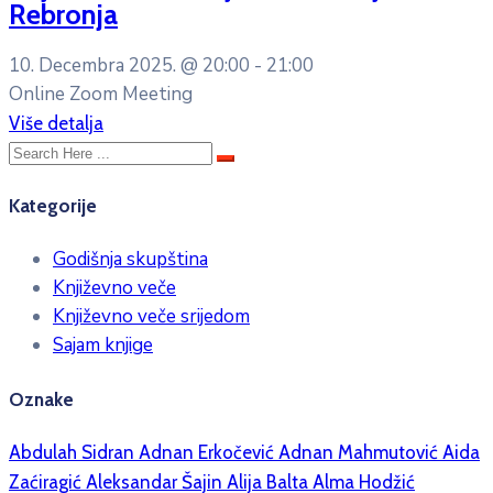
Rebronja
10. Decembra 2025. @
20:00 -
21:00
Online Zoom Meeting
Više detalja
Kategorije
Godišnja skupština
Književno veče
Književno veče srijedom
Sajam knjige
Oznake
Abdulah Sidran
Adnan Erkočević
Adnan Mahmutović
Aida
Zaćiragić
Aleksandar Šajin
Alija Balta
Alma Hodžić