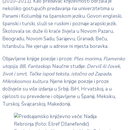
(2010–2011). Kao predavač književnosti održala je
nekoliko gostujućih predavanja na univerzitetima u
Panami i Kolumbiji na španskom jeziku. Govori engleski,
španski i turski, služi se ruskim i poznaje arapski jezik.
Školovala se, duže ili kraće živjela u Novom Pazaru,
Beogradu, Novom Sadu, Sarajevu, Granadi, Beču,
Istanbulu. Ne vjeruje u adrese ni mjesta boravka.
Objavljene knjige poezije i proze:
Ples morima
,
Flamenko
utopija
,
88, Fantaskop
. Naučne studije:
Derviš ili čovek,
život i smrt, Tačke ispod teksta, istočno od Zapada
,
Mikrokosmos kultura
. Njene knjige poezije i proze
doživjele su više izdanja u Srbiji, BiH, Hrvatskoj, a u
cijelosti su prevedene i objavljene u Španiji, Meksiku,
Turskoj, Švajcarskoj, Makedoniji.