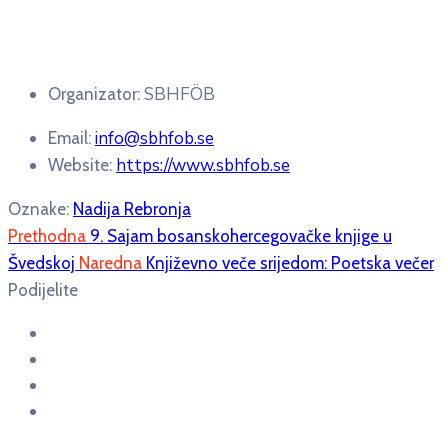
SBHFÖB
Organizator:
info@sbhfob.se
Email:
https://www.sbhfob.se
Website:
Oznake:
Nadija Rebronja
Prethodna
9. Sajam bosanskohercegovačke knjige u
Švedskoj
Naredna
Književno veče srijedom: Poetska večer
Podijelite