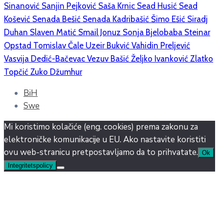
Sinanović
Sanjin Pejković
Saša Krnic
Sead Husić
Sead
Košević
Senada Bešić
Senada Kadribašić
Šimo Ešić
Siradj
Duhan
Slaven Matić
Smail Jonuz
Sonja Bjelobaba
Steinar
Opstad
Tomislav Čale
Uzeir Bukvić
Vahidin Preljević
Vasvija Dedić-Bačevac
Vezuv Bašić
Željko Ivanković
Zlatko
Topčić
Zuko Džumhur
BiH
Swe
Mi koristimo kolačiće (eng. cookies) prema zakonu za
elektroničke komunikacije u EU. Ako nastavite koristiti
ovu web-stranicu pretpostavljamo da to prihvatate.
Ok
Integritetspolicy