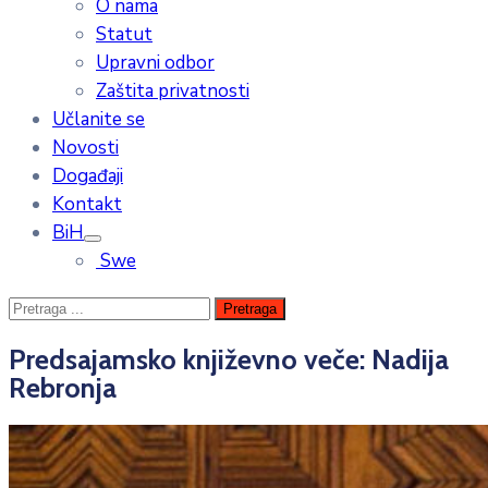
O nama
Statut
Upravni odbor
Zaštita privatnosti
Učlanite se
Novosti
Događaji
Kontakt
BiH
Swe
Predsajamsko književno veče: Nadija
Rebronja