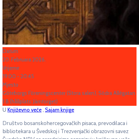
Datum
20. Februara 2026.
Vrijeme
19:00 -
20:45
Mjesto
Göteborgs Föreningscenter (Stora salen), Södra Allégatan
1 B (hållplats: Järntorget)
,
U
Književno veče
Sajam knjige
Društvo bosanskohercegovačkih pisaca, prevodilaca i
bibliotekara u Švedskoj i Trezvenjački obrazovni savez