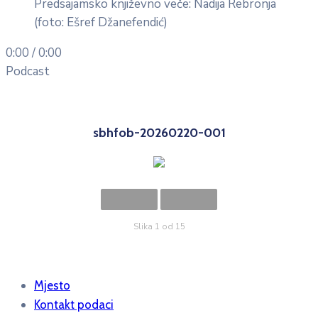
Predsajamsko književno veče: Nadija Rebronja
(foto: Ešref Džanefendić)
0:00
/
0:00
Podcast
sbhfob-20260220-001
Slika 1 od 15
Mjesto
Kontakt podaci