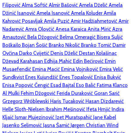
Filipović
Alma Softić
Almir Bašović
Amela Dželić
Amela
Džinić Isanović
Amela Isanović
Amela Koluder
Amila
Kahrović Posavljak
Amila Puzić
Amir Hadžiahmetović
Amir
Nadarević
Amra Olovčić
Anesa Karaica
Anita Mirić
Azra
Arnautović
Bela Džogović
Belma Omeragić
Bisera Suljić
Boškailo
Bojan Šošić
Branko Nikolić
Branko Tomić
Damir
Ovčina
Darko Cvijetić
Denis Dželić
Destan Kolašinac
Dževad Karahasan
Edhija Mahić
Edin Bećirović
Emin
Musaefendić
Emina Macić
Emina Vojniković
Emira Velić
Sundkvist
Enes Kujundžić
Enes Topalović
Enisa Bukvić
Enisa Popović Čengić
Esad Bajtal
Eso Balić
Fatima Klanco
Al Mulki
Fehim Džogović
Ferida Duraković
Goran Sarić
Grzegorz Wróblewski
Haris Tucaković
Hasan Dizdarević
Helle Sloth-Nielsen
Ibrahim Mešinović
Ifeta Hrnjić
Indira
Kljaić
Ismar Mujezinović
Izet Muratspahić
Jane Kabel
Jasenko Selimović
Jasna Šamić
Jørgen Christian Wind