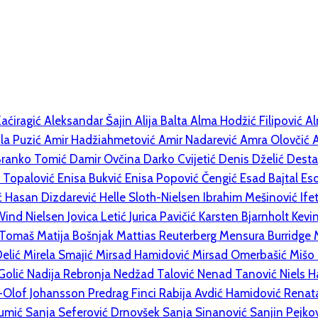
Zaćiragić
Aleksandar Šajin
Alija Balta
Alma Hodžić Filipović
Al
la Puzić
Amir Hadžiahmetović
Amir Nadarević
Amra Olovčić
Branko Tomić
Damir Ovčina
Darko Cvijetić
Denis Dželić
Desta
 Topalović
Enisa Bukvić
Enisa Popović Čengić
Esad Bajtal
Eso
ć
Hasan Dizdarević
Helle Sloth-Nielsen
Ibrahim Mešinović
Ife
 Wind Nielsen
Jovica Letić
Jurica Pavičić
Karsten Bjarnholt
Kevi
 Tomaš
Matija Bošnjak
Mattias Reuterberg
Mensura Burridge
Delić
Mirela Smajić
Mirsad Hamidović
Mirsad Omerbašić
Mišo
Golić
Nadija Rebronja
Nedžad Talović
Nenad Tanović
Niels 
-Olof Johansson
Predrag Finci
Rabija Avdić Hamidović
Renat
eumić
Sanja Seferović Drnovšek
Sanja Sinanović
Sanjin Pejko