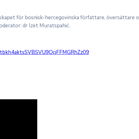
et för bosnisk-hercegovinska författare, översättare och 
oderator: dr Izet Muratspahić.
0Ntbkh4aktsSVBSVU9OcjFFMGRhZz09