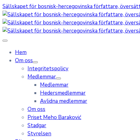
Sällskapet för bosnisk-hercegovinska författare, översätta
Hem
Om oss
Integritetspolicy
Medlemmar
Medlemmar
Hedersmedlemmar
Avlidna medlemmar
Om oss
Priset Meho Baraković
Stadgar
Styrelsen