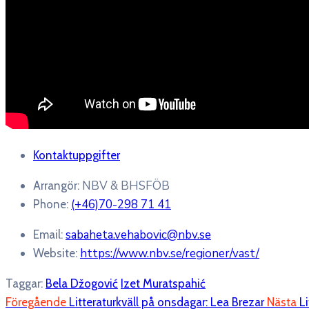
Kontaktuppgifter
NBV & BHSFÖB
Arrangör:
(+46)70-298 71 41
Phone:
sabaheta.vehabovic@nbv.se
Email:
https://www.nbv.se/regioner/vast/
Website:
Taggar:
Bela Džogović
Izet Muratspahić
Föregående
Litteraturkväll på onsdagar: Lea Brezar
Nästa
L