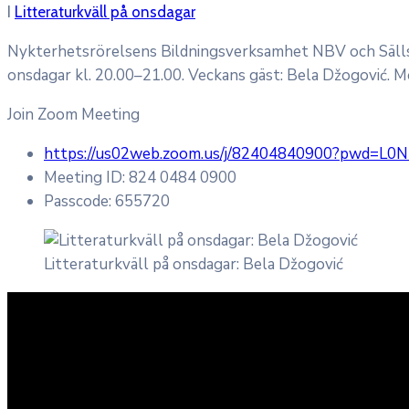
I
Litteraturkväll på onsdagar
Nykterhetsrörelsens Bildningsverksamhet NBV och Sällskap
onsdagar kl. 20.00–21.00. Veckans gäst: Bela Džogović. M
Join Zoom Meeting
https://us02web.zoom.us/j/82404840900?pwd=L
Meeting ID: 824 0484 0900
Passcode: 655720
Litteraturkväll på onsdagar: Bela Džogović