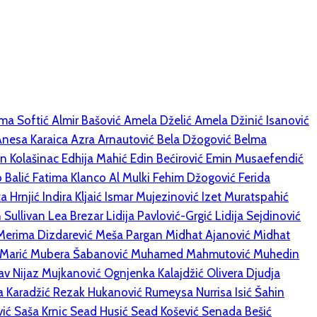
ma Softić
Almir Bašović
Amela Dželić
Amela Džinić Isanović
Anesa Karaica
Azra Arnautović
Bela Džogović
Belma
n Kolašinac
Edhija Mahić
Edin Bećirović
Emin Musaefendić
 Balić
Fatima Klanco Al Mulki
Fehim Džogović
Ferida
ta Hrnjić
Indira Kljaić
Ismar Mujezinović
Izet Muratspahić
n Sullivan
Lea Brezar
Lidija Pavlović-Grgić
Lidija Sejdinović
Merima Dizdarević
Meša Pargan
Midhat Ajanović
Midhat
 Marić
Mubera Šabanović
Muhamed Mahmutović
Muhedin
Hav
Nijaz Mujkanović
Ognjenka Kalajdžić
Olivera Djudja
a Karadžić
Rezak Hukanović
Rumeysa Nurrisa Isić
Šahin
vić
Saša Krnic
Sead Husić
Sead Košević
Senada Bešić