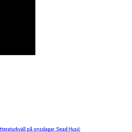
itteraturkväll på onsdagar: Sead Husić