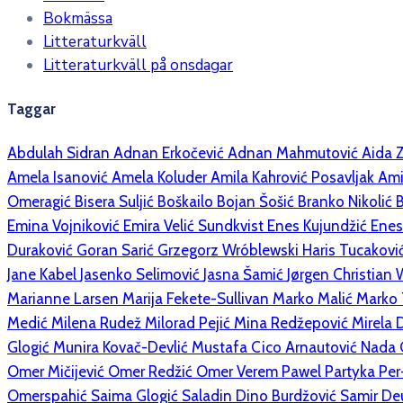
Bokmässa
Litteraturkväll
Litteraturkväll på onsdagar
Taggar
Abdulah Sidran
Adnan Erkočević
Adnan Mahmutović
Aida 
Amela Isanović
Amela Koluder
Amila Kahrović Posavljak
Ami
Omeragić
Bisera Suljić Boškailo
Bojan Šošić
Branko Nikolić
Emina Vojniković
Emira Velić Sundkvist
Enes Kujundžić
Enes
Duraković
Goran Sarić
Grzegorz Wróblewski
Haris Tucakovi
Jane Kabel
Jasenko Selimović
Jasna Šamić
Jørgen Christian
Marianne Larsen
Marija Fekete-Sullivan
Marko Malić
Marko
Medić
Milena Rudež
Milorad Pejić
Mina Redžepović
Mirela 
Glogić
Munira Kovač-Devlić
Mustafa Cico Arnautović
Nada 
Omer Mičijević
Omer Redžić
Omer Verem
Pawel Partyka
Per
Omerspahić
Saima Glogić
Saladin Dino Burdžović
Samir D