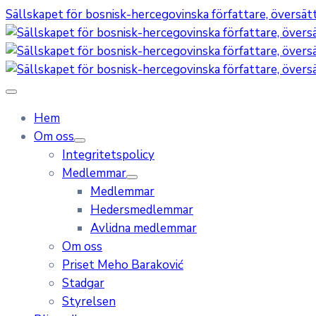
Sällskapet för bosnisk-hercegovinska författare, översätta
Hem
Om oss
Integritetspolicy
Medlemmar
Medlemmar
Hedersmedlemmar
Avlidna medlemmar
Om oss
Priset Meho Baraković
Stadgar
Styrelsen