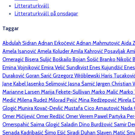
Litteraturkväll
Litteraturkväll på onsdagar
Taggar
Abdulah Sidran
Adnan Erkočević
Adnan Mahmutović
Aida 
Amela Isanović
Amela Koluder
Amila Kahrović Posavljak
Ami
Omeragić
Bisera Suljić Boškailo
Bojan Šošić
Branko Nikolić
Emina Vojniković
Emira Velić Sundkvist
Enes Kujundžić
Enes
Duraković
Goran Sarić
Grzegorz Wróblewski
Haris Tucakovi
Jane Kabel
Jasenko Selimović
Jasna Šamić
Jørgen Christian
Marianne Larsen
Marija Fekete-Sullivan
Marko Malić
Marko
Medić
Milena Rudež
Milorad Pejić
Mina Redžepović
Mirela 
Glogić
Munira Kovač-Devlić
Mustafa Cico Arnautović
Nada 
Omer Mičijević
Omer Redžić
Omer Verem
Pawel Partyka
Per
Omerspahić
Saima Glogić
Saladin Dino Burdžović
Samir D
Senada Kadribašić
Šimo Ešić
Siradj Duhan
Slaven Matić
Sma