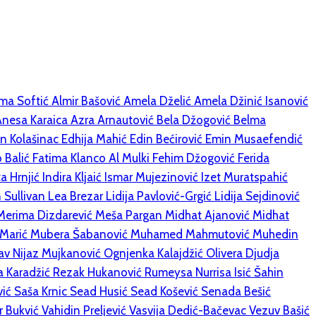
ma Softić
Almir Bašović
Amela Dželić
Amela Džinić Isanović
Anesa Karaica
Azra Arnautović
Bela Džogović
Belma
n Kolašinac
Edhija Mahić
Edin Bećirović
Emin Musaefendić
 Balić
Fatima Klanco Al Mulki
Fehim Džogović
Ferida
ta Hrnjić
Indira Kljaić
Ismar Mujezinović
Izet Muratspahić
n Sullivan
Lea Brezar
Lidija Pavlović-Grgić
Lidija Sejdinović
Merima Dizdarević
Meša Pargan
Midhat Ajanović
Midhat
 Marić
Mubera Šabanović
Muhamed Mahmutović
Muhedin
Hav
Nijaz Mujkanović
Ognjenka Kalajdžić
Olivera Djudja
a Karadžić
Rezak Hukanović
Rumeysa Nurrisa Isić
Šahin
vić
Saša Krnic
Sead Husić
Sead Košević
Senada Bešić
r Bukvić
Vahidin Preljević
Vasvija Dedić-Bačevac
Vezuv Bašić