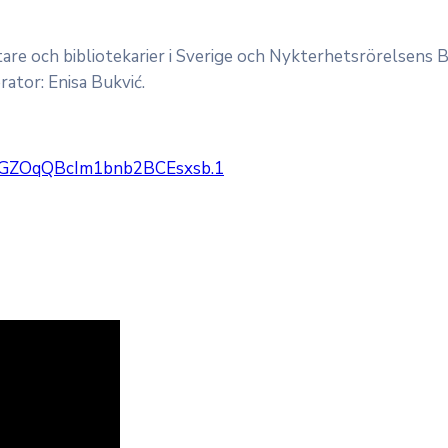
tare och bibliotekarier i Sverige och Nykterhetsrörelsens
rator: Enisa Bukvić.
RGZOqQBcIm1bnb2BCEsxsb.1