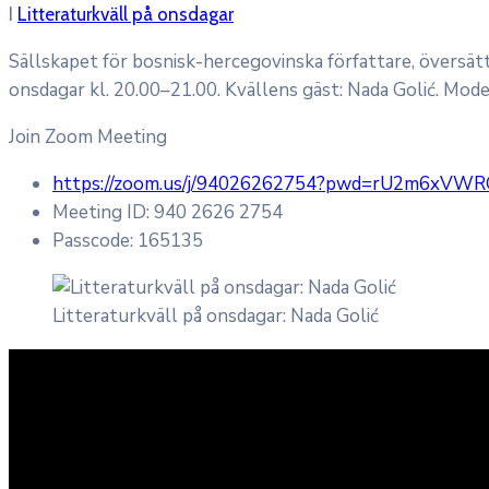
I
Litteraturkväll på onsdagar
Sällskapet för bosnisk-hercegovinska författare, översät
onsdagar kl. 20.00–21.00. Kvällens gäst: Nada Golić. Mode
Join Zoom Meeting
https://zoom.us/j/94026262754?pwd=rU2m6xVW
Meeting ID: 940 2626 2754
Passcode: 165135
Litteraturkväll på onsdagar: Nada Golić