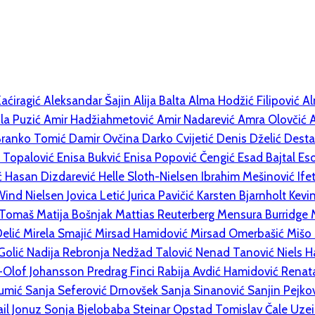
Zaćiragić
Aleksandar Šajin
Alija Balta
Alma Hodžić Filipović
Al
la Puzić
Amir Hadžiahmetović
Amir Nadarević
Amra Olovčić
Branko Tomić
Damir Ovčina
Darko Cvijetić
Denis Dželić
Desta
 Topalović
Enisa Bukvić
Enisa Popović Čengić
Esad Bajtal
Eso
ć
Hasan Dizdarević
Helle Sloth-Nielsen
Ibrahim Mešinović
Ife
 Wind Nielsen
Jovica Letić
Jurica Pavičić
Karsten Bjarnholt
Kevi
 Tomaš
Matija Bošnjak
Mattias Reuterberg
Mensura Burridge
Delić
Mirela Smajić
Mirsad Hamidović
Mirsad Omerbašić
Mišo
Golić
Nadija Rebronja
Nedžad Talović
Nenad Tanović
Niels 
-Olof Johansson
Predrag Finci
Rabija Avdić Hamidović
Renat
eumić
Sanja Seferović Drnovšek
Sanja Sinanović
Sanjin Pejko
il Jonuz
Sonja Bjelobaba
Steinar Opstad
Tomislav Čale
Uzei