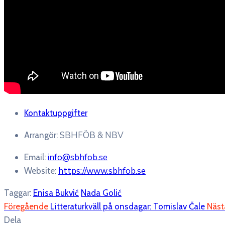
Kontaktuppgifter
SBHFÖB & NBV
Arrangör:
info@sbhfob.se
Email:
https://www.sbhfob.se
Website:
Taggar:
Enisa Bukvić
Nada Golić
Föregående
Litteraturkväll på onsdagar: Tomislav Čale
Näst
Dela